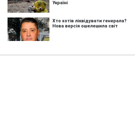
Головна
»
Новини
»
Війна в Україні
Дрони ГУР знищили російський
"Панцирь-С1" та військовий
кран у Криму (відео)
10:20 07.08.2026 Пт
1 хв
ГУР завдало ворогу втрат на близько 15
млн доларів