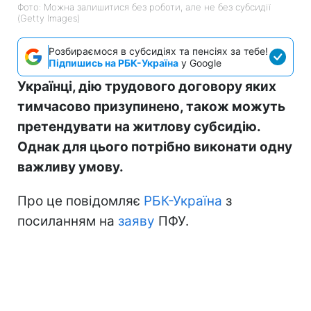
Фото: Можна залишитися без роботи, але не без субсидії
(Getty Images)
Розбираємося в субсидіях та пенсіях за тебе!
Підпишись на РБК-Україна
у Google
Українці, дію трудового договору яких
тимчасово призупинено, також можуть
претендувати на житлову субсидію.
Однак для цього потрібно виконати одну
важливу умову.
Про це повідомляє
РБК-Україна
з
посиланням на
заяву
ПФУ.