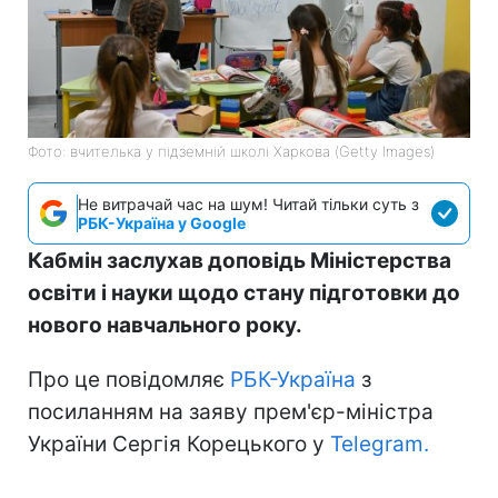
Фото: вчителька у підземній школі Харкова (Getty Images)
Не витрачай час на шум! Читай тільки суть з
РБК-Україна у Google
Кабмін заслухав доповідь Міністерства
освіти і науки щодо стану підготовки до
нового навчального року.
Про це повідомляє
РБК-Україна
з
посиланням на заяву прем'єр-міністра
України Сергія Корецького у
Telegram.