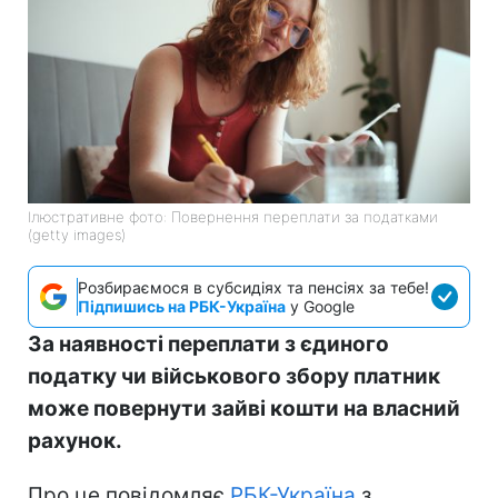
Ілюстративне фото: Повернення переплати за податками
(getty images)
Розбираємося в субсидіях та пенсіях за тебе!
Підпишись на РБК-Україна
у Google
За наявності переплати з єдиного
податку чи військового збору платник
може повернути зайві кошти на власний
рахунок.
Про це повідомляє
РБК-Україна
з