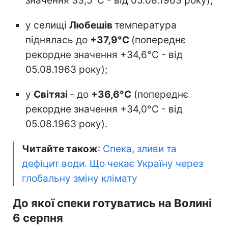
значення 33,5°С - від 05.08.1963 року);
у селищі
Любешів
температура
піднялась до
+37,9°С
(попереднє
рекордне значення +34,6°С - від
05.08.1963 року);
у
Світязі
- до
+36,6°С
(попереднє
рекордне значення +34,0°С - від
05.08.1963 року).
Читайте також
:
Спека, зливи та
дефіцит води. Що чекає Україну через
глобальну зміну клімату
До якої спеки готуватись на Волині
6 серпня