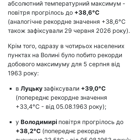
абсолютний температурний максимум -
повітря прогрілось до
+38,6°С
(аналогічне рекордне значення +38,6°С
також зафіксували 29 червня 2026 року).
Крім того, одразу в чотирьох населених
пунктах на Волині було побито рекорди
добового максимуму для 5 серпня від
1963 року:
в
Луцьку
зафіксували
+39,0°С
(попереднє рекордне значення
+33,4°С - від 05.08.1963 року);
у
Володимирі
повітря прогрілось до
+38,2°С
(попереднє рекордне