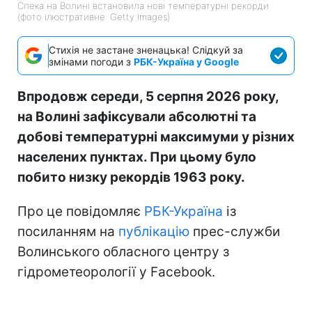
Спека на Волині встановила нові температурні рекорди
(фото ілюстративне: Getty Images)
Стихія не застане зненацька! Слідкуй за
змінами погоди з
РБК-Україна у Google
Впродовж середи, 5 серпня 2026 року,
на Волині зафіксували абсолютні та
добові температурні максимуми у різних
населених пунктах. При цьому було
побито низку рекордів 1963 року.
Про це повідомляє
РБК-Україна
із
посиланням на
публікацію
прес-служби
Волинського обласного центру з
гідрометеорології у Facebook.