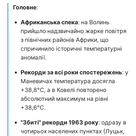
Головне
:
Африканська спека
: на Волинь
прийшло надзвичайно жарке повітря
з північних районів Африки, що
спричинило історичні температурні
аномалії.
Рекорди за всі роки спостережень
: у
Маневичах температура досягла
+38,8°С, а в Ковелі повторено
абсолютний максимум на рівні
+38,6°С.
"Збиті" рекорди 1963 року
: одразу в
чотирьох населених пунктах (Луцьк,