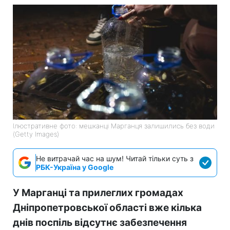
Ілюстративне фото: мешканці Марганця залишились без води
(Getty Images)
Не витрачай час на шум! Читай тільки суть з
РБК-Україна у Google
У Марганці та прилеглих громадах
Дніпропетровської області вже кілька
днів поспіль відсутнє забезпечення