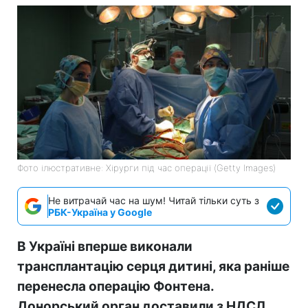
Фото ілюстративне: Хірурги під час операції (Getty Images)
Не витрачай час на шум! Читай тільки суть з
РБК-Україна у Google
В Україні вперше виконали
трансплантацію серця дитині, яка раніше
перенесла операцію Фонтена.
Донорський орган доставили з НДСЛ