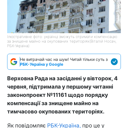
Ілюстративне фото: українці зможуть отримати компенсацію
за знищене майно на окупованих територіях(Віталій Носач,
РБК-Україна)
Не витрачай час на шум! Читай тільки суть з
РБК-Україна у Google
Верховна Рада на засіданні у вівторок, 4
червня, підтримала у першому читанні
законопроект №11161 щодо порядку
компенсації за знищене майно на
тимчасово окупованих територіях.
Як повідомляє
РБК-Україна,
про це у