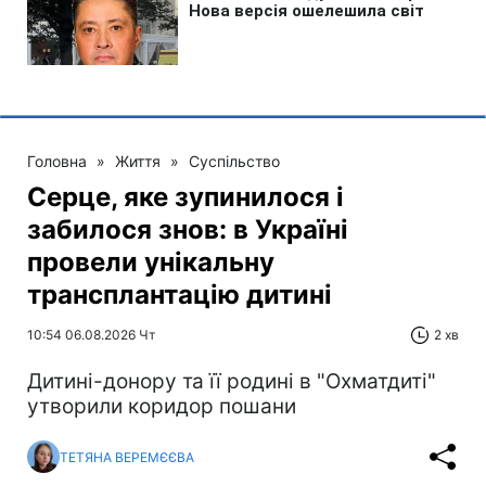
Головна
»
Життя
»
Суспільство
Серце, яке зупинилося і
забилося знов: в Україні
провели унікальну
трансплантацію дитині
10:54 06.08.2026 Чт
2 хв
Дитині-донору та її родині в "Охматдиті"
утворили коридор пошани
ТЕТЯНА ВЕРЕМЄЄВА