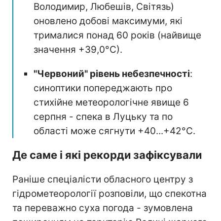
Володимир, Любешів, Світязь)
оновлено добові максимуми, які
трималися понад 60 років (найвище
значення +39,0°С).
"Червоний" рівень небезпечності
:
синоптики попереджають про
стихійне метеорологічне явище 6
серпня - спека в Луцьку та по
області може сягнути +40...+42°С.
Де саме і які рекорди зафіксували
Раніше спеціалісти обласного центру з
гідрометеорології розповіли, що спекотна
та переважно суха погода - зумовлена