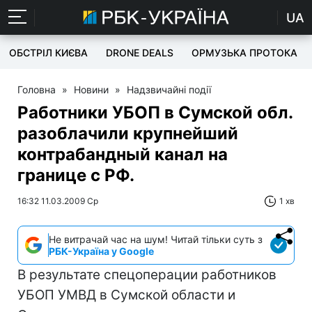
UA
ОБСТРІЛ КИЄВА
DRONE DEALS
ОРМУЗЬКА ПРОТОКА
Головна
»
Новини
»
Надзвичайні події
Работники УБОП в Сумской обл.
разоблачили крупнейший
контрабандный канал на
границе с РФ.
16:32 11.03.2009 Ср
1 хв
Не витрачай час на шум! Читай тільки суть з
РБК-Україна у Google
В результате спецоперации работников
УБОП УМВД в Сумской области и