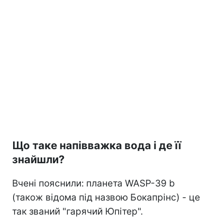
Що таке напівважка вода і де її
знайшли?
Вчені пояснили: планета WASP-39 b
(також відома під назвою Бокапрінс) - це
так званий "гарячий Юпітер".