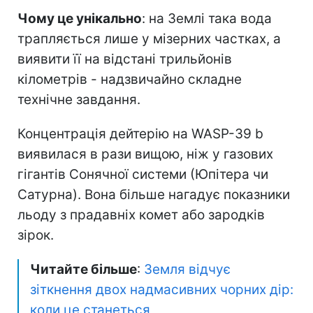
Чому це унікально
: на Землі така вода
трапляється лише у мізерних частках, а
виявити її на відстані трильйонів
кілометрів - надзвичайно складне
технічне завдання.
Концентрація дейтерію на WASP-39 b
виявилася в рази вищою, ніж у газових
гігантів Сонячної системи (Юпітера чи
Сатурна). Вона більше нагадує показники
льоду з прадавніх комет або зародків
зірок.
Читайте більше
:
Земля відчує
зіткнення двох надмасивних чорних дір:
коли це станеться