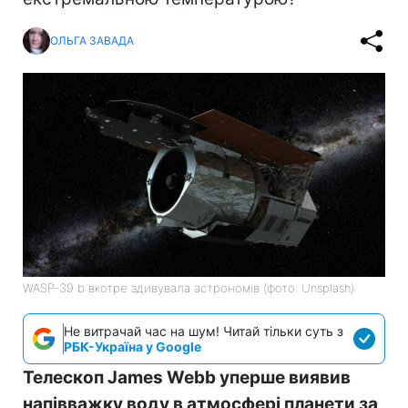
ОЛЬГА ЗАВАДА
WASP-39 b вкотре здивувала астрономів (фото: Unsplash)
Не витрачай час на шум! Читай тільки суть з
РБК-Україна у Google
Телескоп James Webb уперше виявив
напівважку воду в атмосфері планети за