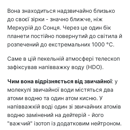
Вона знаходиться надзвичайно близько
до своєї зірки - значно ближче, ніж
Меркурій до Сонця. Через це один бік
планети постійно повернутий до світила й
розпечений до екстремальних 1000 °C.
Саме в цій пекельній атмосфері телескоп
зафіксував напівважку воду (HDO).
Чим вона відрізняється від звичайної
: у
молекулі звичайної води містяться два
атоми водню та один атом кисню. У
напівважкій воді один зі звичайних атомів
водню замінений на дейтерій - його
"важчий" ізотоп із додатковим нейтроном.