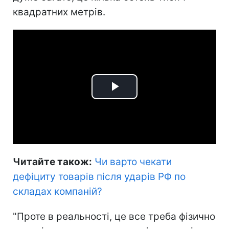
квадратних метрів.
Play
Video
Читайте також:
Чи варто чекати
дефіциту товарів після ударів РФ по
складах компаній
?
"Проте в реальності, це все треба фізично