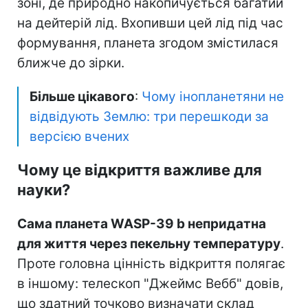
зоні, де природно накопичується багатий
на дейтерій лід. Вхопивши цей лід під час
формування, планета згодом змістилася
ближче до зірки.
Більше цікавого
:
Чому інопланетяни не
відвідують Землю: три перешкоди за
версією вчених
Чому це відкриття важливе для
науки?
Сама планета WASP-39 b непридатна
для життя через пекельну температуру
.
Проте головна цінність відкриття полягає
в іншому: телескоп "Джеймс Вебб" довів,
що здатний точково визначати склад