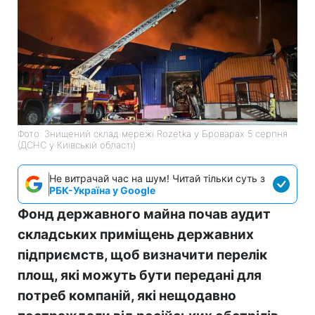
Фото: Знищений склад мережі Rozetka у Броварах 5 серпня
(ДСНС у Київській області)
Не витрачай час на шум! Читай тільки суть з
РБК-Україна у Google
Фонд державного майна почав аудит
складських приміщень державних
підприємств, щоб визначити перелік
площ, які можуть бути передані для
потреб компаній, які нещодавно