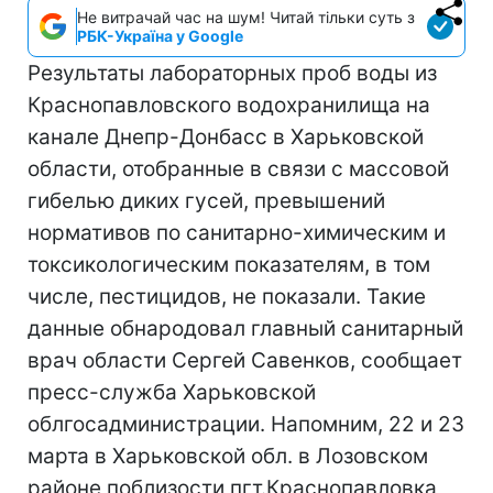
Не витрачай час на шум! Читай тільки суть з
РБК-Україна у Google
Результаты лабораторных проб воды из
Краснопавловского водохранилища на
канале Днепр-Донбасс в Харьковской
области, отобранные в связи с массовой
гибелью диких гусей, превышений
нормативов по санитарно-химическим и
токсикологическим показателям, в том
числе, пестицидов, не показали. Такие
данные обнародовал главный санитарный
врач области Сергей Савенков, сообщает
пресс-служба Харьковской
облгосадминистрации. Напомним, 22 и 23
марта в Харьковской обл. в Лозовском
районе поблизости пгт.Краснопавловка