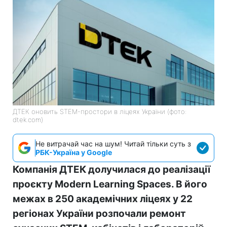
ДТЕК оновить STEM-простори в ліцеях України (фото:
dtek.com)
Не витрачай час на шум! Читай тільки суть з
РБК-Україна у Google
Компанія ДТЕК долучилася до реалізації
проєкту Modern Learning Spaces. В його
межах в 250 академічних ліцеях у 22
регіонах України розпочали ремонт