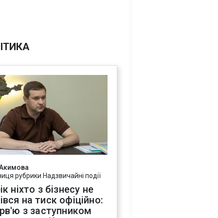
ІТИКА
 Акимова
ниця рубрики Надзвичайні події
ік ніхто з бізнесу не
івся на тиск офіційно:
ерв'ю з заступником