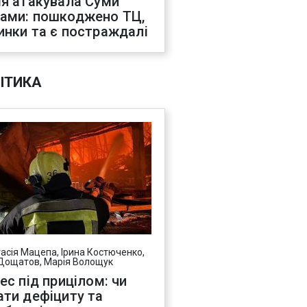
ія атакувала Суми
ами: пошкоджено ТЦ,
инки та є постраждалі
ІТИКА
асія Мацепа, Ірина Костюченко,
Дощатов, Марія Волощук
нес під прицілом: чи
ати дефіциту та