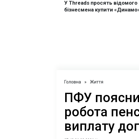
Головна
»
Життя
ПФУ поясни
робота пен
виплату до