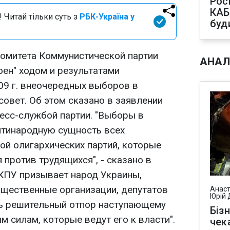
Рос
КАБ
 Читай тільки суть з
РБК-Україна у
буд
омитета Коммунистической партии
АНАЛ
оен" ходом и результатами
09 г. внеочередных выборов в
овет. Об этом сказано в заявлении
есс-службой партии. "Выборы в
нтинародную сущность всех
й олигархических партий, которые
 против трудящихся", - сказано в
КПУ призывает народ Украины,
бщественные организации, депутатов
Анаст
Юрій 
ть решительный отпор наступающему
Біз
 силам, которые ведут его к власти".
чек