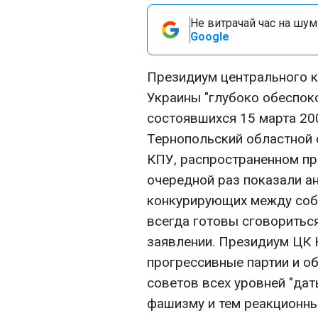
Не витрачай час на шум!
Google
Президиум центрального к
Украины "глубоко обеспок
состоявшихся 15 марта 20
Тернопольский областной с
КПУ, распространенном пр
очередной раз показали а
конкурирующих между собо
всегда готовы сговориться
заявлении. Президиум ЦК 
прогрессивные партии и о
советов всех уровней "да
фашизму и тем реакционным