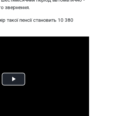
го звернення.
ір такої пенсії становить 10 380
Play
Video