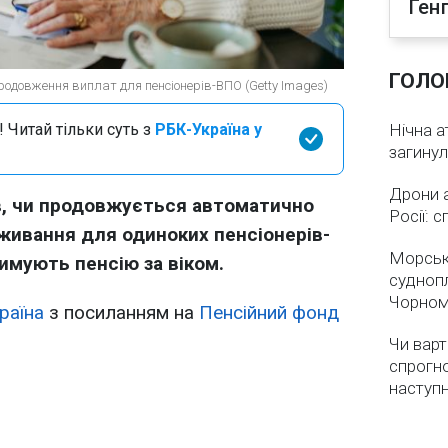
Ген
ГОЛО
родовження виплат для пенсіонерів-ВПО (Getty Images)
 Читай тільки суть з
РБК-Україна у
Нічна а
загинул
Дрони 
в, чи продовжується автоматично
Росії: 
живання для одиноких пенсіонерів-
Морськ
имують пенсію за віком.
суднопл
Чорном
раїна
з посиланням на
Пенсійний фонд
Чи варт
спрогно
наступ