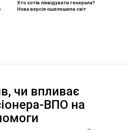
в, чи впливає
сіонера-ВПО на
помоги