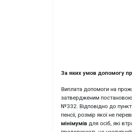
За яких умов допомогу п
Виплата допомоги на про
затвердженим постановою 
№332. Відповідно до пункт
пенсії, розмір якої не пер
мінімумів
для осіб, які вт
продовжують на наступний