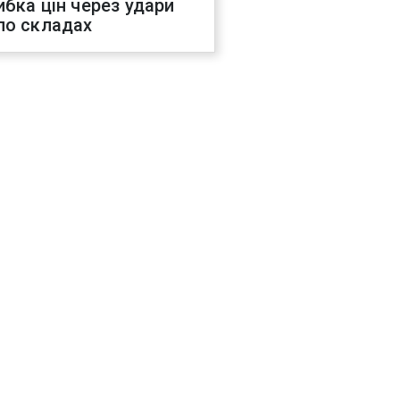
ибка цін через удари
по складах