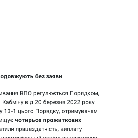
родовжують без заяви
живання ВПО регулюється Порядком,
Кабміну від 20 березня 2022 року
у 13-1 цього Порядку, отримувачам
евищує
чотирьох прожиткових
ратили працездатність, виплату
 шестимісячний період автоматично -