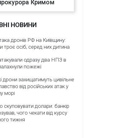
прокурора Кримом
ВНІ НОВИНИ
така дронів РФ на Київщину:
и троє осіб, серед них дитина
атакували одразу два НПЗ в
спалахнули пожежі
і дрони захищатимуть цивільне
авство від російських атак у
у морі
о скуповувати долари: банкір
зував, чого чекати від курсу
ного тижня