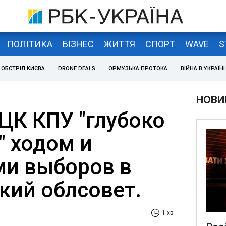
ПОЛІТИКА
БІЗНЕС
ЖИТТЯ
СПОРТ
WAVE
S
ОБСТРІЛ КИЄВА
DRONE DEALS
ОРМУЗЬКА ПРОТОКА
ВІЙНА В УКРАЇНІ
НОВИ
ЦК КПУ "глубоко
" ходом и
ми выборов в
кий облсовет.
1 хв