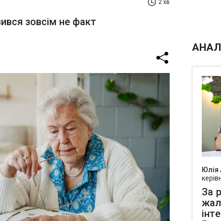
2 хв
ився зовсім не факт
АНАЛ
Юлія
керів
За р
жал
інт