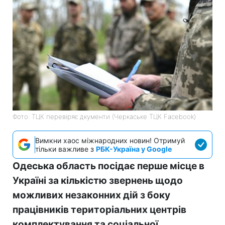
Фото: ТЦК перевіряє дкументи (Черкаське ТЦК Facebook)
Вимкни хаос міжнародних новин! Отримуй
тільки важливе з
РБК-Україна у Google
Одеська область посідає перше місце в
Україні за кількістю звернень щодо
можливих незаконних дій з боку
працівників територіальних центрів
комплектування та соціальної