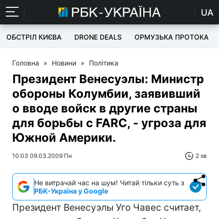
UA
ОБСТРІЛ КИЄВА
DRONE DEALS
ОРМУЗЬКА ПРОТОКА
Головна
»
Новини
»
Політика
Президент Венесуэлы: Министр
обороны Колумбии, заявивший
о вводе войск в другие страны
для борьбы с FARC, - угроза для
Южной Америки.
10:03 09.03.2009 Пн
2 хв
Не витрачай час на шум! Читай тільки суть з
РБК-Україна у Google
Президент Венесуэлы Уго Чавес считает,