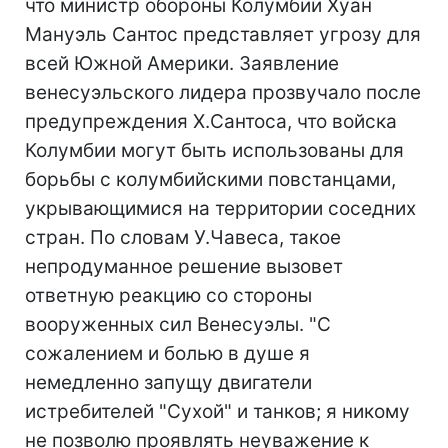
что министр обороны Колумбии Хуан
Мануэль Сантос представляет угрозу для
всей Южной Америки. Заявление
венесуэльского лидера прозвучало после
предупреждения Х.Сантоса, что войска
Колумбии могут быть использованы для
борьбы с колумбийскими повстанцами,
укрывающимися на территории соседних
стран. По словам У.Чавеса, такое
непродуманное решение вызовет
ответную реакцию со стороны
вооруженных сил Венесуэлы. "С
сожалением и болью в душе я
немедленно запущу двигатели
истребителей "Сухой" и танков; я никому
не позволю проявлять неуважение к