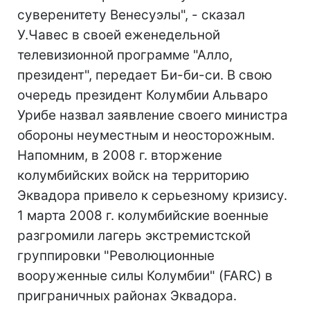
суверенитету Венесуэлы", - сказал
У.Чавес в своей еженедельной
телевизионной программе "Алло,
президент", передает Би-би-си. В свою
очередь президент Колумбии Альваро
Урибе назвал заявление своего министра
обороны неуместным и неосторожным.
Напомним, в 2008 г. вторжение
колумбийских войск на территорию
Эквадора привело к серьезному кризису.
1 марта 2008 г. колумбийские военные
разгромили лагерь экстремистской
группировки "Революционные
вооруженные силы Колумбии" (FARC) в
приграничных районах Эквадора.