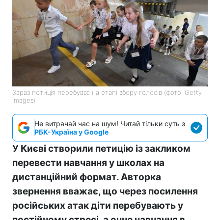
Зараз петиція перебуває на етапі збору голосів (фото: Getty
Images)
Не витрачай час на шум! Читай тільки суть з
РБК-Україна у Google
У Києві створили петицію із закликом
перевести навчання у школах на
дистанційний формат. Авторка
звернення вважає, що через посилення
російських атак діти перебувають у
постійному стресі, а очне навчання в