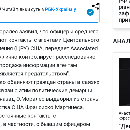
РФ 
різ
 Читай тільки суть з
РБК-Україна у
заф
при
ралес заявил, что офицеры среднего
еют контакты с агентами Центрального
АНАЛ
ения (ЦРУ) США, передает Associated
то лично контролирует расследование
 "продажа информации агентам
является предательством".
ко обвиняют граждан страны в связях
связи с этим политические демарши.
й назад Э.Моралес выдворил из страны
ства США Франсиско Мартинеса,
Анаст
постоянные контакты с
корес
, в частности, с бывшим офицером
"Де