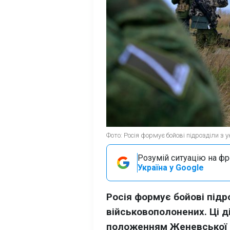
Фото: Росія формує бойові підрозділи з 
Розумій ситуацію на фро
Україна у Google
Росія формує бойові підр
військовополонених. Ці д
положенням Женевської к