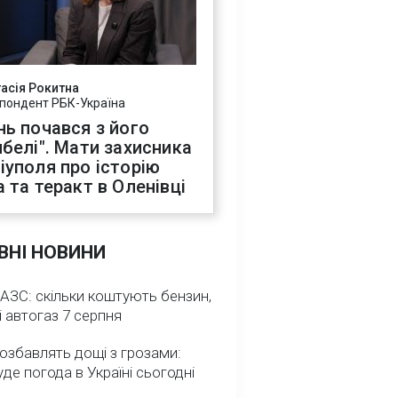
асія Рокитна
пондент РБК-Україна
нь почався з його
ибелі". Мати захисника
іуполя про історію
а та теракт в Оленівці
ВНІ НОВИНИ
 АЗС: скільки коштують бензин,
і автогаз 7 серпня
озбавлять дощі з грозами:
де погода в Україні сьогодні