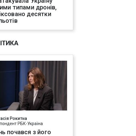
атакувала Україну
ними типами дронів,
іксовано десятки
льотів
ІТИКА
асія Рокитна
пондент РБК-Україна
нь почався з його