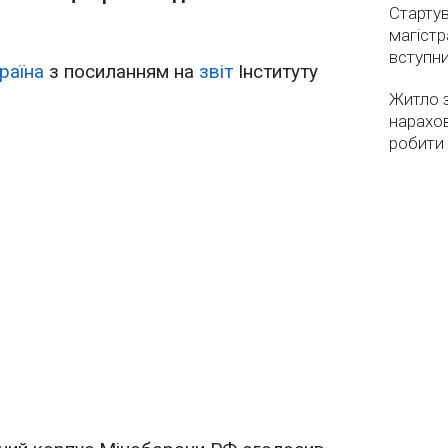
Стартув
магістр
вступн
раїна
з посиланням на
звіт
Інституту
Житло з
нарахо
робити