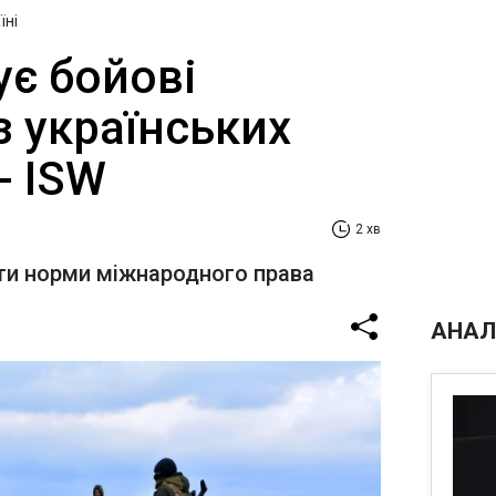
їні
ує бойові
з українських
- ISW
2 хв
и норми міжнародного права
АНАЛ