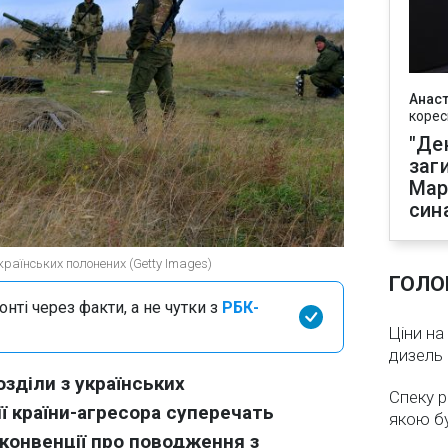
Анаст
корес
"Де
заг
Мар
син
українських полонених (Getty Images)
ГОЛО
нті через факти, а не чутки з
РБК-
Ціни на
дизель 
озділи з українських
Спеку р
ії країни-агресора суперечать
якою бу
онвенції про поводження з