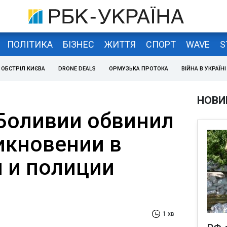
ПОЛІТИКА
БІЗНЕС
ЖИТТЯ
СПОРТ
WAVE
S
ОБСТРІЛ КИЄВА
DRONE DEALS
ОРМУЗЬКА ПРОТОКА
ВІЙНА В УКРАЇНІ
НОВИ
Боливии обвинил
икновении в
 и полиции
1 хв