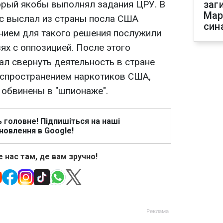
орый якобы выполнял задания ЦРУ. В
заг
Мар
ес выслал из страны посла США
син
нием для такого решения послужили
зях с оппозицией. После этого
ал свернуть деятельность в стране
аспространением наркотиков США,
 обвинены в "шпионаже".
ь головне! Підпишіться на наші
новлення в Google!
 нас там, де вам зручно!