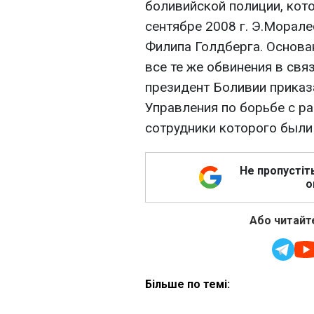
боливийской полиции, кот
сентябре 2008 г. Э.Морал
Филипа Голдберга. Основа
все те же обвинения в свя
президент Боливии приказ
Управления по борьбе с р
сотрудники которого были
Не пропустіт
о
Або читайте
Більше по темі: