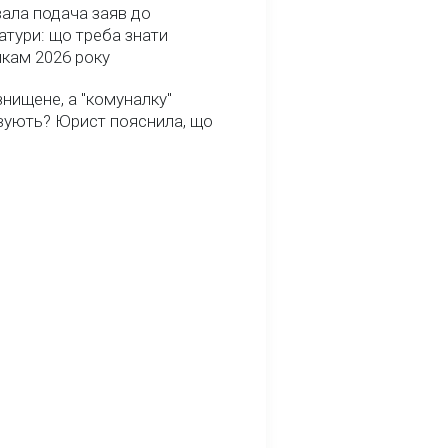
ала подача заяв до
атури: що треба знати
икам 2026 року
нищене, а "комуналку"
вують? Юрист пояснила, що