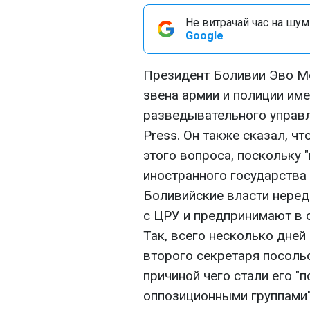
Не витрачай час на шум!
Google
Президент Боливии Эво Мо
звена армии и полиции им
разведывательного управл
Press. Он также сказал, ч
этого вопроса, поскольку
иностранного государства 
Боливийские власти неред
с ЦРУ и предпринимают в 
Так, всего несколько дне
второго секретаря посоль
причиной чего стали его "
оппозиционными группами"