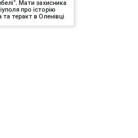
ибелі". Мати захисника
іуполя про історію
а та теракт в Оленівці