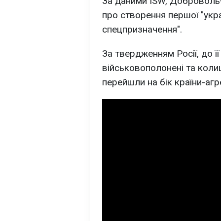
За даними ISW, Доброволь
про створення першої "укр
спецпризначення".
За твердженням Росії, до її
військовополонені та колиш
перейшли на бік країни-агр