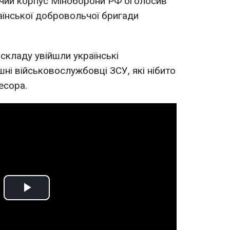
чий корпус Міноборони РФ оголосив
аїнської добровольчої бригади
 складу увійшли українські
ні військовослужбовці ЗСУ, які нібито
есора.
Play
Video