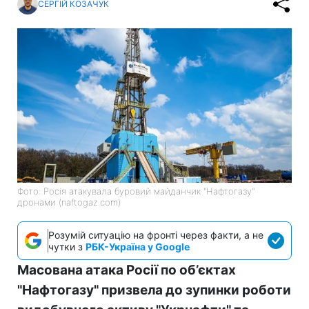
СЕРГІЙ КОЗАЧУК
Фото: Росія атакувала буровий майданчик "Нафтогазу"
дронами (naftogaz.com)
Розумій ситуацію на фронті через факти, а не
чутки з
РБК-Україна у Google
Масована атака Росії по об’єктах
"Нафтогазу" призвела до зупинки роботи