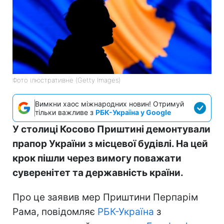
Фото ілюстративне (Getty Images)
Вимкни хаос міжнародних новин! Отримуй
тільки важливе з
РБК-Україна у Google
У столиці Косово Приштині демонтували
прапор України з місцевої будівлі. На цей
крок пішли через вимогу поважати
суверенітет та державність країни.
Про це заявив мер Приштини Перпарім
Рама, повідомляє
РБК-Україна
з