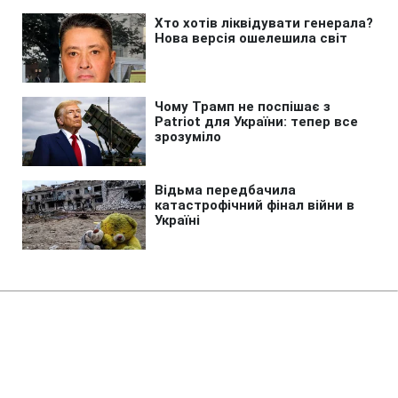
Головна
»
Новини
»
У світі
Трамп пригрозив в'язницею
винним у витоку даних про