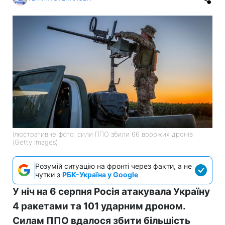
Ілюстративне фото: сили ППО збили 66 ворожих дронів
(Getty Images)
Розумій ситуацію на фронті через факти, а не
чутки з
РБК-Україна у Google
У ніч на 6 серпня Росія атакувала Україну
4 ракетами та 101 ударним дроном.
Силам ППО вдалося збити більшість