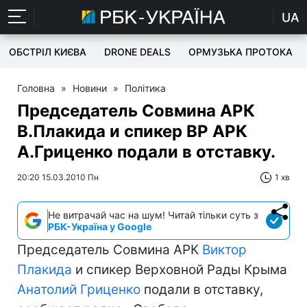
UA
ОБСТРІЛ КИЄВА
DRONE DEALS
ОРМУЗЬКА ПРОТОКА
Головна
»
Новини
»
Політика
Председатель Совмина АРК
В.Плакида и спикер ВР АРК
А.Гриценко подали в отставку.
20:20 15.03.2010 Пн
1 хв
Не витрачай час на шум! Читай тільки суть з
РБК-Україна у Google
Председатель Совмина АРК
Виктор
Плакида
и спикер Верховной Рады Крыма
Анатолий Гриценко
подали в отставку,