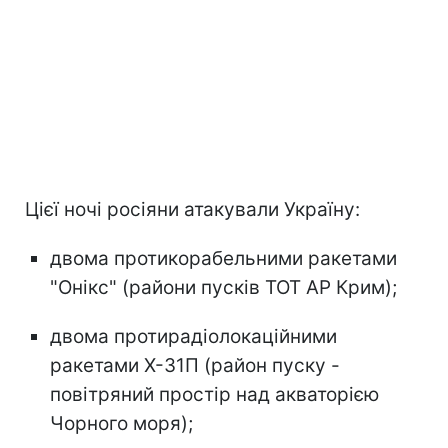
Цієї ночі росіяни атакували Україну:
двома протикорабельними ракетами
"Онікс" (райони пусків ТОТ АР Крим);
двома протирадіолокаційними
ракетами Х-31П (район пуску -
повітряний простір над акваторією
Чорного моря);