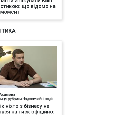
панти атакували Київ
істикою: що відомо на
 момент
ІТИКА
 Акимова
ниця рубрики Надзвичайні події
ік ніхто з бізнесу не
івся на тиск офіційно: