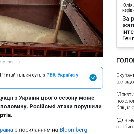
Юлія
керів
За р
жал
інт
Ген
ГОЛО
tty Images)
 Читай тільки суть з
РБК-Україна у
Окупант
що від
"Лякати
укції з України цього сезону може
похолод
половину. Російські атаки порушили
бліц із
ртів.
"Для ме
зробив 
раїна
з посиланням на
Bloomberg.