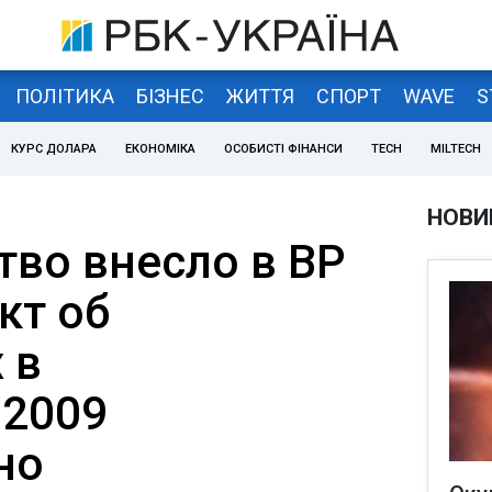
ПОЛІТИКА
БІЗНЕС
ЖИТТЯ
СПОРТ
WAVE
S
КУРС ДОЛАРА
ЕКОНОМІКА
ОСОБИСТІ ФІНАНСИ
TECH
MILTECH
НОВИ
тво внесло в ВР
кт об
 в
-2009
но