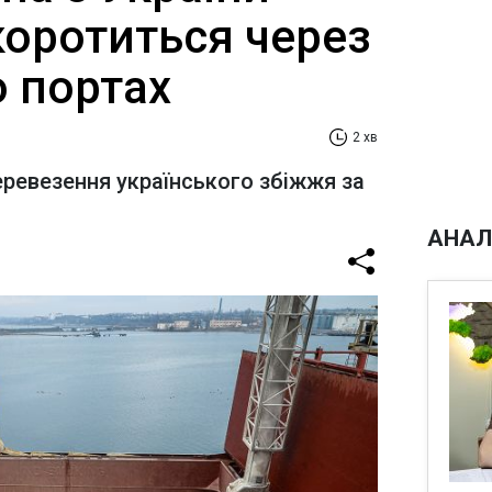
коротиться через
о портах
2 хв
еревезення українського збіжжя за
АНАЛ