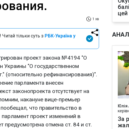
Оку
ования.
бал
цей
1 хв
АНАЛ
 Читай тільки суть з
РБК-Україна у
трирован проект закона №4194 "О
он Украины "О государственном
." (относительно рефинансирования)".
рение парламента внесен
екст законопроекта отсутствует на
помним, накануне вице-премьер
Юлія
пообещал, что правительство в
керів
 парламент проект изменений в
За р
 предусмотрена отмена ст. 84 и ст.
жал