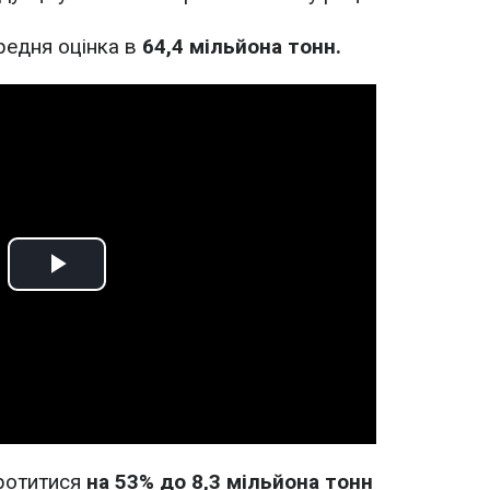
редня оцінка в
64,4 мільйона тонн.
Play
Video
ротитися
на 53% до 8,3 мільйона тонн