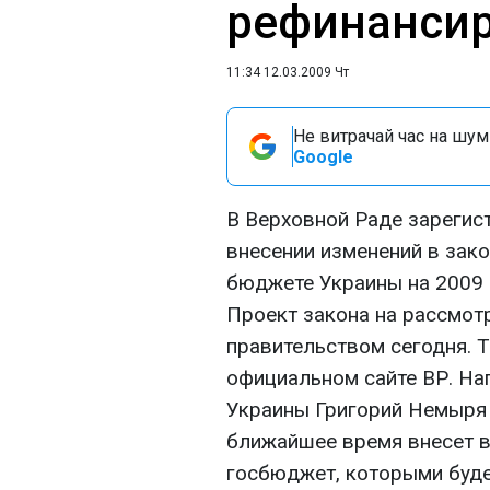
рефинансир
11:34 12.03.2009 Чт
Не витрачай час на шум!
Google
В Верховной Раде зарегис
внесении изменений в зак
бюджете Украины на 2009 г
Проект закона на рассмот
правительством сегодня. Т
официальном сайте ВР. На
Украины Григорий Немыря 
ближайшее время внесет в
госбюджет, которыми будет