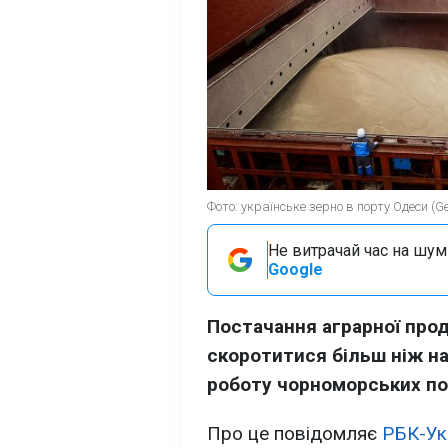
Фото: українське зерно в порту Одеси (Ge
Не витрачай час на шум!
Google
Постачання аграрної прод
скоротитися більш ніж на
роботу чорноморських по
Про це повідомляє
РБК-Ук