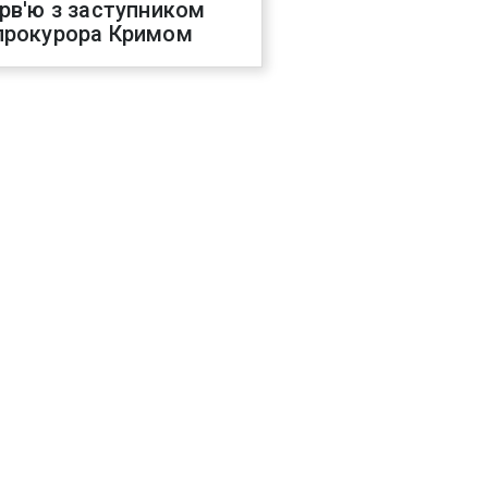
ерв'ю з заступником
прокурора Кримом