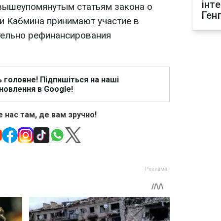
інт
вышеупомянутым статьям закона о
Ген
и Кабмина принимают участие в
тельно рефинансирования
ь головне! Підпишіться на наші
новлення в Google!
 нас там, де вам зручно!