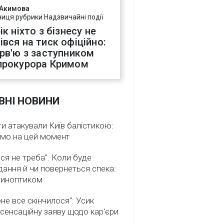
 Акимова
ниця рубрики Надзвичайні події
ік ніхто з бізнесу не
івся на тиск офіційно:
ерв'ю з заступником
прокурора Кримом
ВНІ НОВИНИ
и атакували Київ балістикою:
омо на цей момент
ся не треба". Коли буде
ання й чи повернеться спека:
 синоптиком
не все скінчилося": Усик
сенсаційну заяву щодо кар'єри