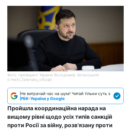
Фото: президент України Володимир Зеленський
(t.me/V_Zelenskiy_official)
Не витрачай час на шум! Читай тільки суть з
РБК-Україна у Google
Пройшла координаційна нарада на
вищому рівні щодо усіх типів санкцій
проти Росії за війну, розв'язану проти