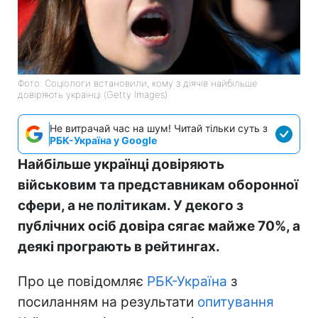
Фото: Соціологи встановили, кому з діячів найбільше
довіряють українці (Getty Images)
Не витрачай час на шум! Читай тільки суть з
РБК-Україна у Google
Найбільше українці довіряють
військовим та представникам оборонної
сфери, а не політикам. У декого з
публічних осіб довіра сягає майже 70%, а
деякі програють в рейтингах.
Про це повідомляє
РБК-Україна
з
посиланням на результати
опитування