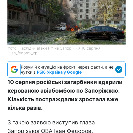
Фото: Наслідки атаки РФ на Запоріжжя 10 серпня
(ivan_fedorov_zp)
Розумій ситуацію на фронті через факти, а не
чутки з
РБК-Україна у Google
10 серпня російські загарбники вдарили
керованою авіабомбою по Запоріжжю.
Кількість постраждалих зростала вже
кілька разів.
З такою заявою виступив глава
Запорізької ОВА Іван Федоров,