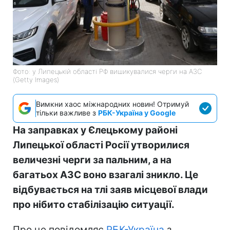
Фото: у Липецькій області РФ вишикувалися черги на АЗС
(Getty Images)
Вимкни хаос міжнародних новин! Отримуй
тільки важливе з
РБК-Україна у Google
На заправках у Єлецькому районі
Липецької області Росії утворилися
величезні черги за пальним, а на
багатьох АЗС воно взагалі зникло. Це
відбувається на тлі заяв місцевої влади
про нібито стабілізацію ситуації.
Про це повідомляє
РБК-Україна
з