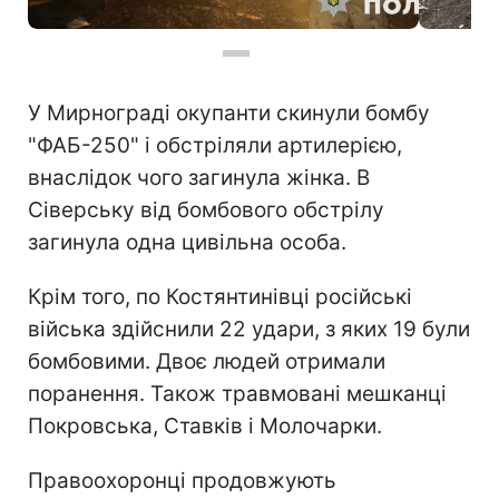
Фото: Національна поліція України
У Мирнограді окупанти скинули бомбу
"ФАБ-250" і обстріляли артилерією,
внаслідок чого загинула жінка. В
Сіверську від бомбового обстрілу
загинула одна цивільна особа.
Крім того, по Костянтинівці російські
війська здійснили 22 удари, з яких 19 були
бомбовими. Двоє людей отримали
поранення. Також травмовані мешканці
Покровська, Ставків і Молочарки.
Правоохоронці продовжують