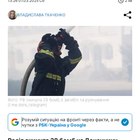
13:26 01.03.2025 Сб
2 хв
ВЛАДИСЛАВА ТКАЧЕНКО
Фото: РФ скинула 28 бомб, є загиблі та руйнування
(t.me.dsns_telegram)
Розумій ситуацію на фронті через факти, а не
чутки з
РБК-Україна у Google