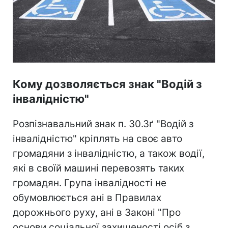
Кому дозволяється знак "Водій з
інвалідністю"
Розпізнавальний знак п. 30.3ґ "Водій з
інвалідністю" кріплять на своє авто
громадяни з інвалідністю, а також водії,
які в своїй машині перевозять таких
громадян. Група інвалідності не
обумовлюється ані в Правилах
дорожнього руху, ані в Законі "Про
основи соціальної захищеності осіб з