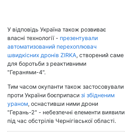
У відповідь Україна також розвиває
власні технології -
презентували
автоматизований перехоплювач
швидкісних дронів ZIRKA
, створений саме
для боротьби з реактивними
"Геранями-4".
Тим часом окупанти також застосовували
проти України боєприпаси
зі збідненим
ураном
, оснастивши ними дрони
"Герань-2" - небезпечні елементи виявили
під час обстрілів Чернігівської області.