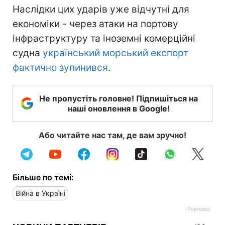
Наслідки цих ударів уже відчутні для
економіки - через атаки на портову
інфраструктуру та іноземні комерційні
судна
український морський експорт
фактично зупинився
.
Не пропустіть головне! Підпишіться на
наші оновлення в Google!
Або читайте нас там, де вам зручно!
Більше по темі:
Війна в Україні