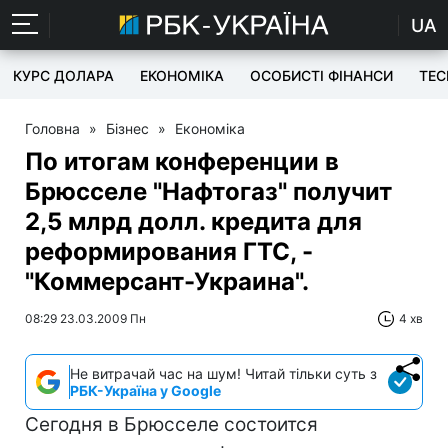
UA
КУРС ДОЛАРА
ЕКОНОМІКА
ОСОБИСТІ ФІНАНСИ
TEC
Головна
»
Бізнес
»
Економіка
По итогам конференции в
Брюсселе "Нафтогаз" получит
2,5 млрд долл. кредита для
реформирования ГТС, -
"Коммерсант-Украина".
08:29 23.03.2009 Пн
4 хв
Не витрачай час на шум! Читай тільки суть з
РБК-Україна у Google
Сегодня в Брюсселе состоится