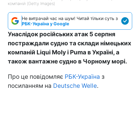
компаній (Getty Images)
Не витрачай час на шум! Читай тільки суть з
РБК-Україна у Google
Унаслідок російських атак 5 серпня
постраждали судно та склади німецьких
компаній Liqui Moly і Puma в Україні, а
також вантажне судно в Чорному морі.
Про це повідомляє
РБК-Україна
з
посиланням на
Deutsche Welle
.