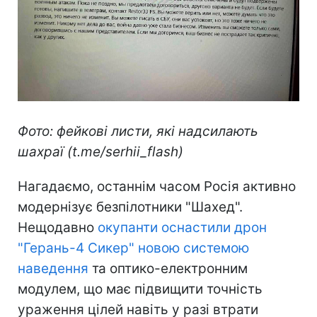
Фото: фейкові листи, які надсилають
шахраї (t.me/serhii_flash)
Нагадаємо, останнім часом Росія активно
модернізує безпілотники "Шахед".
Нещодавно
окупанти оснастили дрон
"Герань-4 Сикер" новою системою
наведення
та оптико-електронним
модулем, що має підвищити точність
ураження цілей навіть у разі втрати