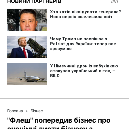
Головна
»
Бізнес
"Флеш" попередив бізнес про
анонімні листи бізнесу з