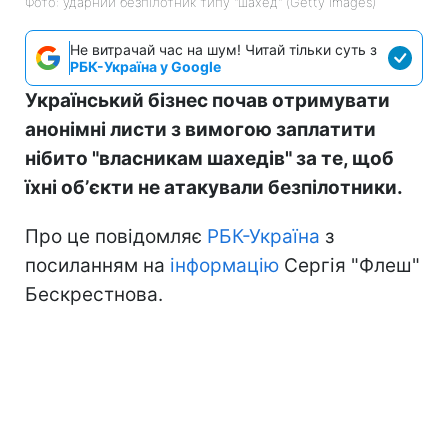
Фото: ударний безпілотник типу "шахед" (Getty Images)
Не витрачай час на шум! Читай тільки суть з
РБК-Україна у Google
Український бізнес почав отримувати
анонімні листи з вимогою заплатити
нібито "власникам шахедів" за те, щоб
їхні обʼєкти не атакували безпілотники.
Про це повідомляє
РБК-Україна
з
посиланням на
інформацію
Сергія "Флеш"
Бескрестнова.