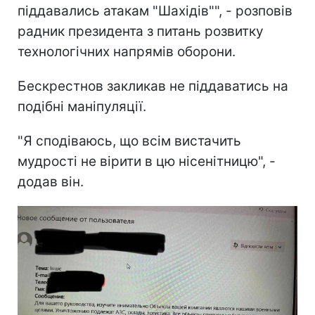
піддавались атакам "Шахідів"", - розповів
радник президента з питань розвитку
технологічних напрямів оборони.
Бескрестнов закликав не піддаватись на
подібні маніпуляції.
"Я сподіваюсь, що всім вистачить
мудрості не вірити в цю нісенітницю", -
додав він.