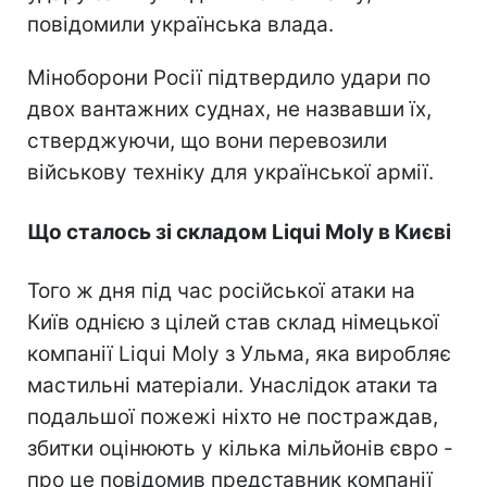
повідомили українська влада.
Міноборони Росії підтвердило удари по
двох вантажних суднах, не назвавши їх,
стверджуючи, що вони перевозили
військову техніку для української армії.
Що сталось зі складом Liqui Moly в Києві
Того ж дня під час російської атаки на
Київ однією з цілей став склад німецької
компанії Liqui Moly з Ульма, яка виробляє
мастильні матеріали. Унаслідок атаки та
подальшої пожежі ніхто не постраждав,
збитки оцінюють у кілька мільйонів євро -
про це повідомив представник компанії