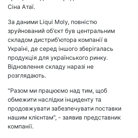
Сіна Атаї.
За даними Liqui Moly, повністю
зруйнований обʼєкт був центральним
складом дистриб'ютора компанії в
Україні, де серед іншого зберігалась
продукція для українського ринку.
Відновлення складу наразі не
розглядають.
"Разом ми працюємо над тим, щоб
обмежити наслідки інциденту та
продовжувати забезпечувати поставки
нашим клієнтам", - заявив представник
компанії.