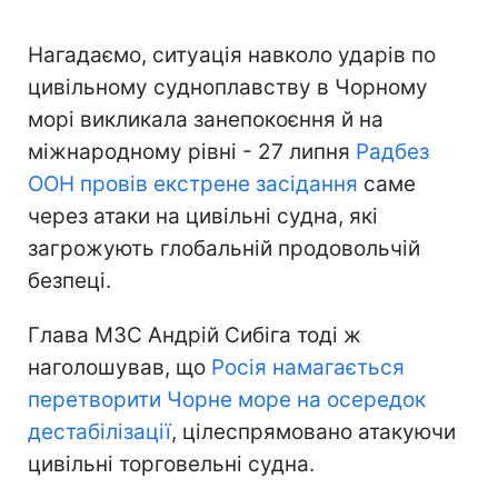
Нагадаємо, ситуація навколо ударів по
цивільному судноплавству в Чорному
морі викликала занепокоєння й на
міжнародному рівні - 27 липня
Радбез
ООН провів екстрене засідання
саме
через атаки на цивільні судна, які
загрожують глобальній продовольчій
безпеці.
Глава МЗС Андрій Сибіга тоді ж
наголошував, що
Росія намагається
перетворити Чорне море на осередок
дестабілізації
, цілеспрямовано атакуючи
цивільні торговельні судна.