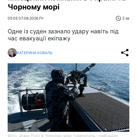
Чорному морі
05:05 07.08.2026 Пт
2 хв
Одне із суден зазнало удару навіть під
час евакуації екіпажу
КАТЕРИНА КОВАЛЬ
Фото: атаки Росії в Чорному морі торкнулись і німецьких