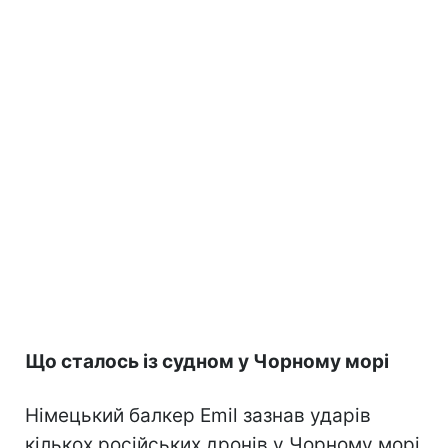
Що сталось із судном у Чорному морі
Німецький балкер Emil зазнав ударів
кількох російських дронів у Чорному морі