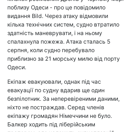
поблизу Одеси - про це повідомило
видання Bild. Через атаку відмовили
кілька технічних систем, судно втратило
здатність маневрувати, і на ньому
спалахнула пожежа. Атака сталась 5
серпня, коли судно перебувало
приблизно за 21 морську милю від порту
Одеси.
Екіпаж евакуювали, однак під час
евакуації по судну вдарив ще один
безпілотник. За неперевіреними даними,
ніхто не постраждав. Серед членів
екіпажу громадян Німеччини не було.
Балкер ходить під ліберійським