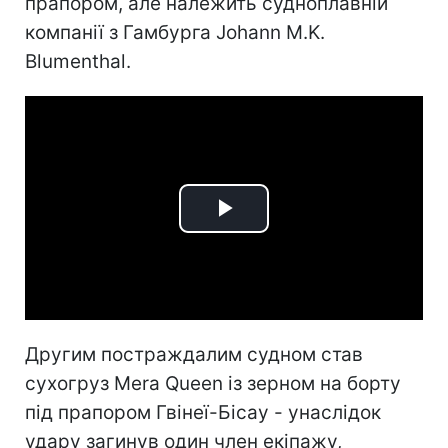
прапором, але належить судноплавній
компанії з Гамбурга Johann M.K.
Blumenthal.
Play
Video
Другим постраждалим судном став
сухогруз Mera Queen із зерном на борту
під прапором Гвінеї-Бісау - унаслідок
удару загинув один член екіпажу,