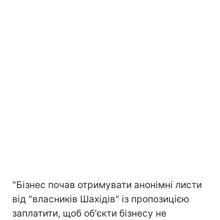
"Бізнес почав отримувати анонімні листи
від "власників Шахідів" із пропозицією
заплатити, щоб об'єкти бізнесу не