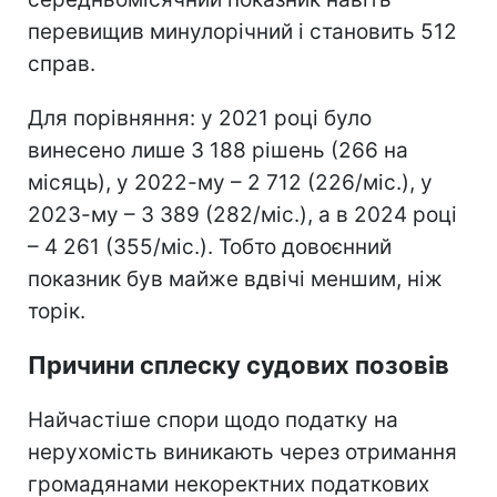
перевищив минулорічний і становить 512
справ.
Для порівняння: у 2021 році було
винесено лише 3 188 рішень (266 на
місяць), у 2022-му – 2 712 (226/міс.), у
2023-му – 3 389 (282/міс.), а в 2024 році
– 4 261 (355/міс.). Тобто довоєнний
показник був майже вдвічі меншим, ніж
торік.
Причини сплеску судових позовів
Найчастіше спори щодо податку на
нерухомість виникають через отримання
громадянами некоректних податкових