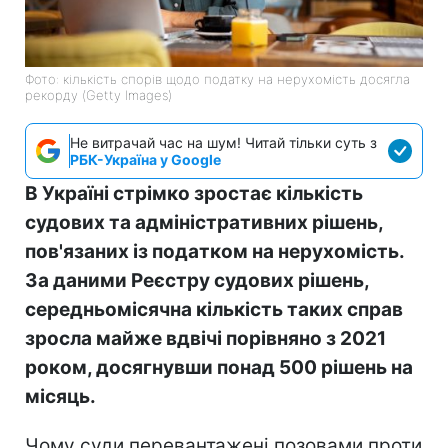
Фото: кількість спорів щодо податку на нерухомість досягла
рекорду (Getty Images)
Не витрачай час на шум! Читай тільки суть з
РБК-Україна у Google
В Україні стрімко зростає кількість
судових та адміністративних рішень,
пов'язаних із податком на нерухомість.
За даними Реєстру судових рішень,
середньомісячна кількість таких справ
зросла майже вдвічі порівняно з 2021
роком, досягнувши понад 500 рішень на
місяць.
Чому суди перевантажені позовами проти