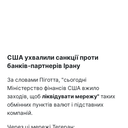
США ухвалили санкції проти
банків-партнерів Ірану
За словами Піготта, "сьогодні
Міністерство фінансів США вжило
заходів, щоб
ліквідувати мережу"
таких
обмінних пунктів валют і підставних
компаній.
Через ці мережі Тегеран: