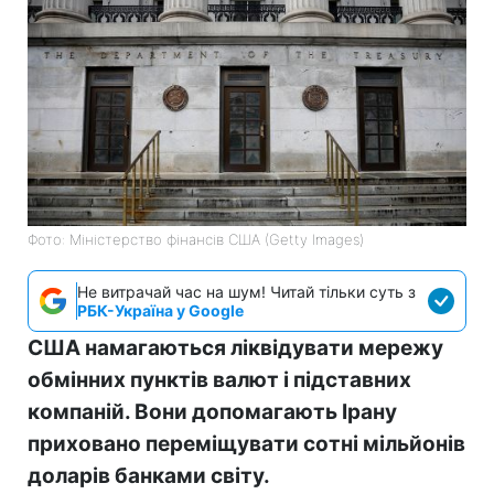
Фото: Міністерство фінансів СШA (Getty Images)
Не витрачай час на шум! Читай тільки суть з
РБК-Україна у Google
США намагаються ліквідувати мережу
обмінних пунктів валют і підставних
компаній. Вони допомагають Ірану
приховано переміщувати сотні мільйонів
доларів банками світу.