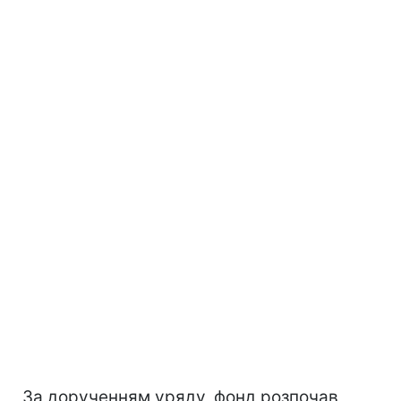
За дорученням уряду, фонд розпочав