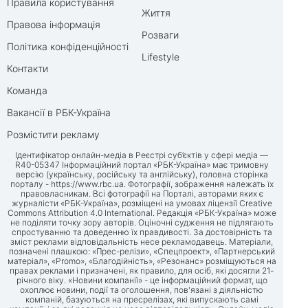
Правила користування
Життя
Правова інформація
Розваги
Політика конфіденційності
Lifestyle
Контакти
Команда
Вакансії в РБК-Україна
Розмістити рекламу
Ідентифікатор онлайн-медіа в Реєстрі суб’єктів у сфері медіа —
R40-05347 Інформаційний портал «РБК-Україна» має тримовну
версію (українську, російську та англійську), головна сторінка
порталу -
https://www.rbc.ua
. Фотографії, зображення належать їх
правовласникам. Всі фотографії на Порталі, авторами яких є
журналісти «РБК-Україна», розміщені на умовах ліцензії Creative
Commons Attribution 4.0 International. Редакція «РБК-Україна» може
не поділяти точку зору авторів. Оціночні судження не підлягають
спростуванню та доведенню їх правдивості. За достовірність та
зміст реклами відповідальність несе рекламодавець. Матеріали,
позначені плашкою: «Прес-релізи», «Спецпроект», «Партнерський
матеріал», «Promo», «Благодійність», «Резонанс» розміщуються на
правах реклами і призначені, як правило, для осіб, які досягли 21-
річного віку. «Новини компанії» - це інформаційний формат, що
охоплює новини, події та оголошення, пов'язані з діяльністю
компаній, базуються на пресрелізах, які випускають самі