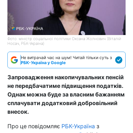
Фото: міністр соціальної політики Оксана Жолнович (Віталій
Носач, РБК-Україна)
Не витрачай час на шум! Читай тільки суть з
РБК-Україна у Google
Запровадження накопичувальних пенсій
не передбачатиме підвищення податків.
Однак можна буде за власним бажанням
сплачувати додатковий добровільний
внесок.
Про це повідомляє
РБК-Україна
з