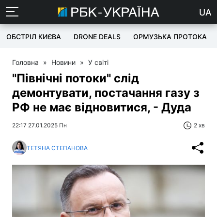
UA
ОБСТРІЛ КИЄВА
DRONE DEALS
ОРМУЗЬКА ПРОТОКА
Головна
»
Новини
»
У світі
"Північні потоки" слід
демонтувати, постачання газу з
РФ не має відновитися, - Дуда
22:17 27.01.2025 Пн
2 хв
ТЕТЯНА СТЕПАНОВА