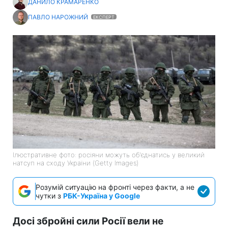
ДАНИЛО КРАМАРЕНКО
ПАВЛО НАРОЖНИЙ
ЕКСПЕРТ
Ілюстративне фото: росіяни можуть об'єднатись у великий
натсуп на сходу України (Getty Images)
Розумій ситуацію на фронті через факти, а не
чутки з
РБК-Україна у Google
Досі збройні сили Росії вели не