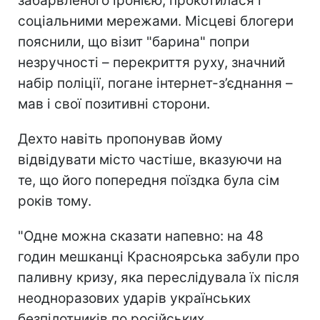
забарвленого іронією, прокотилася і
соціальними мережами. Місцеві блогери
пояснили, що візит "барина"
попри
незручності – перекриття руху, значний
набір поліції, погане інтернет-з’єднання –
мав і свої позитивні сторони.
Дехто навіть пропонував йому
відвідувати місто частіше, вказуючи на
те, що його попередня поїздка була сім
років тому.
"Одне можна сказати напевно: на 48
годин мешканці Красноярська забули про
паливну кризу, яка переслідувала їх після
неодноразових ударів українських
безпілотників п
о російських