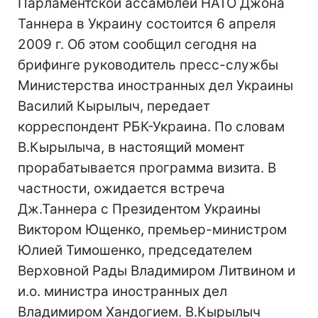
Парламентской ассамблеи НАТО Джона
Таннера в Украину состоится 6 апреля
2009 г. Об этом сообщил сегодня на
брифинге руководитель пресс-службы
Министерства иностранных дел Украины
Василий Кырылыч, передает
корреспондент РБК-Украина. По словам
В.Кырылыча, в настоящий момент
прорабатывается программа визита. В
частности, ожидается встреча
Дж.Таннера с Президентом Украины
Виктором Ющенко, премьер-министром
Юлией Тимошенко, председателем
Верховной Рады Владимиром Литвином и
и.о. министра иностранных дел
Владимиром Хандогием. В.Кырылыч