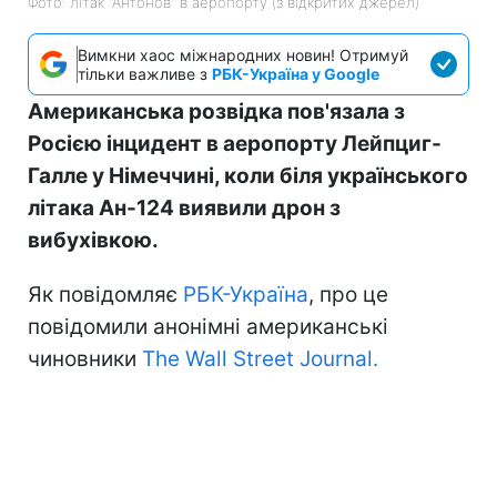
Фото: літак "Антонов" в аеропорту (з відкритих джерел)
Вимкни хаос міжнародних новин! Отримуй
тільки важливе з
РБК-Україна у Google
Американська розвідка пов'язала з
Росією інцидент в аеропорту Лейпциг-
Галле у Німеччині, коли біля українського
літака Ан-124 виявили дрон з
вибухівкою.
Як повідомляє
РБК-Україна
, про це
повідомили анонімні американські
чиновники
The Wall Street Journal.