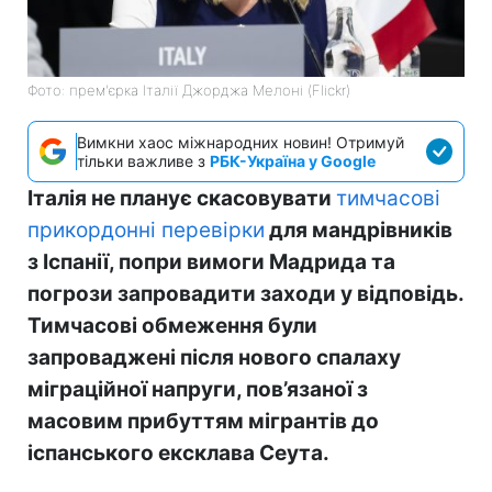
Фото: прем'єрка Італії Джорджа Мелоні (Flickr)
Вимкни хаос міжнародних новин! Отримуй
тільки важливе з
РБК-Україна у Google
Італія не планує скасовувати
тимчасові
прикордонні перевірки
для мандрівників
з Іспанії, попри вимоги Мадрида та
погрози запровадити заходи у відповідь.
Тимчасові обмеження були
запроваджені після нового спалаху
міграційної напруги, пов’язаної з
масовим прибуттям мігрантів до
іспанського ексклава Сеута.