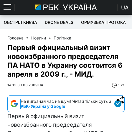
UA
ОБСТРІЛ КИЄВА
DRONE DEALS
ОРМУЗЬКА ПРОТОКА
Головна
»
Новини
»
Політика
Первый официальный визит
новоизбранного председателя
ПА НАТО в Украину состоится 6
апреля в 2009 г., - МИД.
14:13 30.03.2009 Пн
1 хв
Не витрачай час на шум! Читай тільки суть з
РБК-Україна у Google
Первый официальный визит
новоизбранного председателя