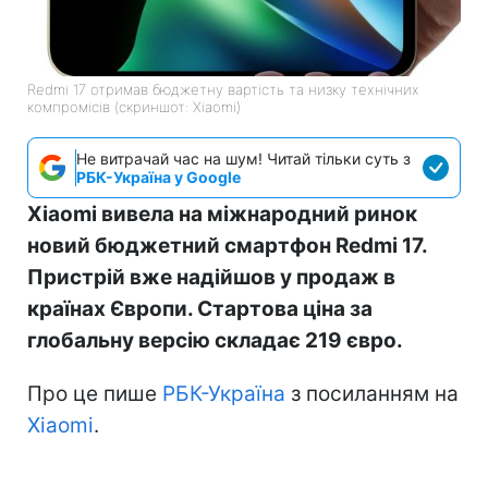
Redmi 17 отримав бюджетну вартість та низку технічних
компромісів (скриншот: Xiaomi)
Не витрачай час на шум! Читай тільки суть з
РБК-Україна у Google
Xiaomi вивела на міжнародний ринок
новий бюджетний смартфон Redmi 17.
Пристрій вже надійшов у продаж в
країнах Європи. Стартова ціна за
глобальну версію складає 219 євро.
Про це пише
РБК-Україна
з посиланням на
Xiaomi
.