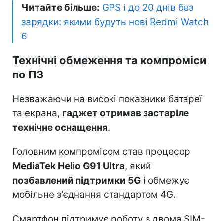
Читайте більше:
GPS і до 20 днів без
зарядки: якими будуть нові Redmi Watch
6
Технічні обмеження та компроміси
по ПЗ
Незважаючи на високі показники батареї
та екрана,
гаджет отримав застаріле
технічне оснащення
.
Головним компромісом став процесор
MediaTek Helio G91 Ultra
, який
позбавлений підтримки 5G
і обмежує
мобільне з'єднання стандартом 4G.
Смартфон підтримує роботу з двома SIM-