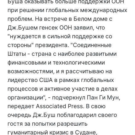
Буша оказывать больше поддержки ООН
при решении глобальных международных
проблем. На встрече в Белом доме с
Дж.Бушем генсек ООН заявил, что
"нуждается в сильной поддержке со
стороны" президента. "Соединенные
Штаты - страна с наиболее развитыми
финансовыми и технологическими
возможностями, и я рассчитываю на
лидерство США в рамках глобальных
процессов и активное участие в делах
организации", - подчеркнул Пан Ги Мун,
передает Associated Press. В свою
очередь Дж.Буш поблагодарил своего
гостя за попытки разрешить
гуманитарный кризис в Судане,