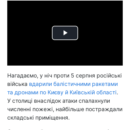
Play
Video
Нагадаємо, у ніч проти 5 серпня російські
війська
вдарили балістичними ракетами
та дронами по Києву й Київській області
.
У столиці внаслідок атаки спалахнули
численні пожежі, найбільше постраждали
складські приміщення.