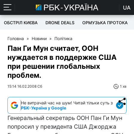
UA
ОБСТРІЛ КИЄВА
DRONE DEALS
ОРМУЗЬКА ПРОТОКА
Головна
»
Новини
»
Політика
Пан Ги Мун считает, ООН
нуждается в поддержке США
при решении глобальных
проблем.
15:14 16.02.2008 Сб
1 хв
Не витрачай час на шум! Читай тільки суть з
РБК-Україна у Google
Генеральный секретарь ООН Пан Ги Мун
попросил у президента США Джорджа