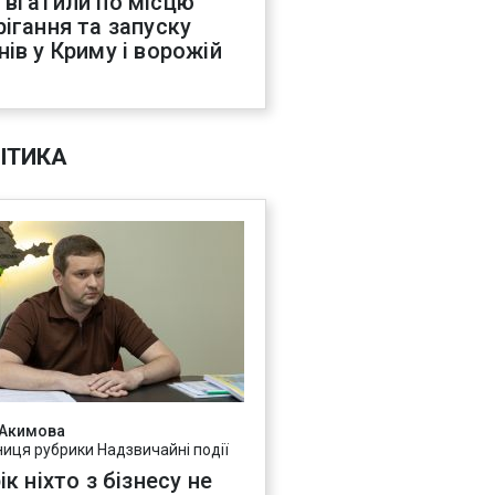
 вгатили по місцю
рігання та запуску
нів у Криму і ворожій
С
ІТИКА
 Акимова
ниця рубрики Надзвичайні події
ік ніхто з бізнесу не