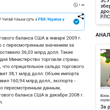
ЗСУ
збе
1 хв
дро
РЛ
 Читай тільки суть з
РБК-Україна у
АНАЛ
гового баланса США в январе 2009 г.
 с пересмотренным значением за
 составило 36,03 млрд долл. Такие
дня Министерство торговли страны.
, что отрицательное сальдо торгового
тавит 38,1 млрд долл. Объем импорта
авил 160,94 млрд долл., экспорта -
но пересмотренным данным,
гового баланса США в декабре 2008 г.
Юлія
керів
л.
За р