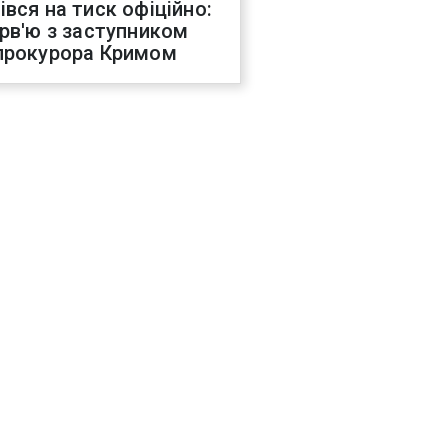
івся на тиск офіційно:
ерв'ю з заступником
прокурора Кримом