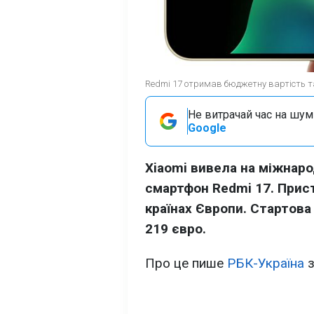
Redmi 17 отримав бюджетну вартість та
Не витрачай час на шум!
Google
Xiaomi вивела на міжнар
смартфон Redmi 17. Прис
країнах Європи. Стартова
219 євро.
Про це пише
РБК-Україна
з