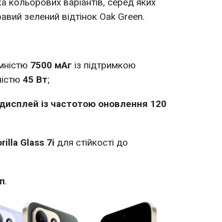
а кольорових варіантів, серед яких
авий зелений відтінок Oak Green.
мністю
7500 мАг
із підтримкою
ністю
45 Вт
;
дисплей із частотою оновлення 120
illa Glass 7i
для стійкості до
п
.