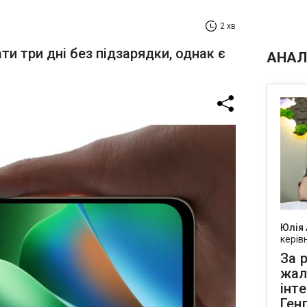
2 хв
 три дні без підзарядки, однак є
АНАЛ
Юлія
керів
За р
жал
інт
Ген