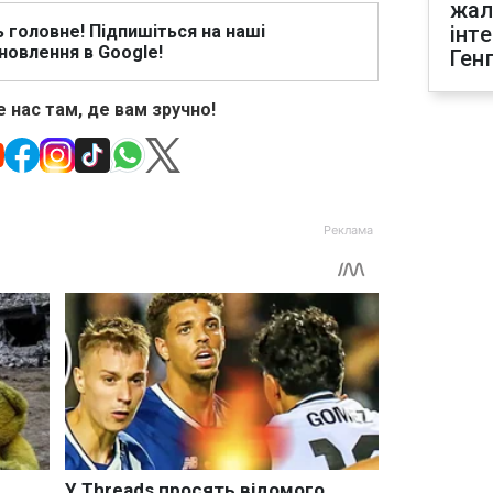
жал
ь головне! Підпишіться на наші
інт
новлення в Google!
Ген
 нас там, де вам зручно!