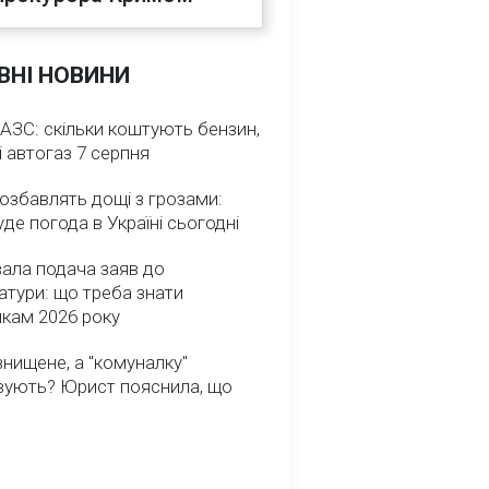
ВНІ НОВИНИ
 АЗС: скільки коштують бензин,
і автогаз 7 серпня
озбавлять дощі з грозами:
де погода в Україні сьогодні
ала подача заяв до
атури: що треба знати
икам 2026 року
нищене, а "комуналку"
вують? Юрист пояснила, що