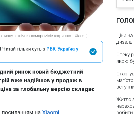
ГОЛО
Ціни на
 низку технічних компромісів (скриншот: Xiaomi)
дизель 
 Читай тільки суть з
РБК-Україна у
Спеку р
якою бу
одний ринок новий бюджетний
Стартув
трій вже надійшов у продаж в
магістр
вступн
 ціна за глобальну версію складає
Житло з
нарахо
 посиланням на
Xiaomi
.
робити