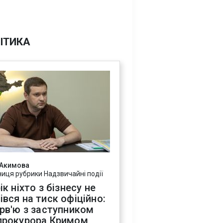
ІТИКА
 Акимова
ниця рубрики Надзвичайні події
ік ніхто з бізнесу не
івся на тиск офіційно:
ерв'ю з заступником
прокурора Кримом