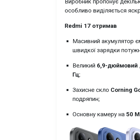
Виробник пропонує декільк
особливо виділяється яскр
Redmi 17 отримав
Масивний акумулятор є
швидкої зарядки потуж
Великий
6,9-дюймовий 
Гц
;
Захисне скло
Corning Gor
подряпин;
Основну камеру на
50 М