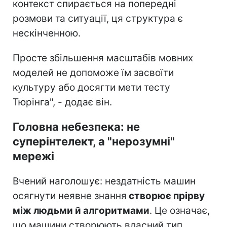
контекст спирається на попередні
розмови та ситуації, ця структура є
нескінченною.
Просте збільшення масштабів мовних
моделей не допоможе їм засвоїти
культуру або досягти мети тесту
Тюрінга", - додає він.
Головна небезпека: не
суперінтелект, а "нерозумні"
мережі
Вчений наголошує: нездатність машин
осягнути неявне знання
створює прірву
між людьми й алгоритмами
. Це означає,
що машини створюють власний тип