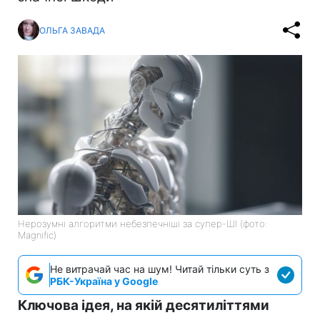
ОЛЬГА ЗАВАДА
Нерозумні алгоритми небезпечніші за супер-ШІ (фото:
Magnific)
Не витрачай час на шум! Читай тільки суть з
РБК-Україна у Google
Ключова ідея, на якій десятиліттями