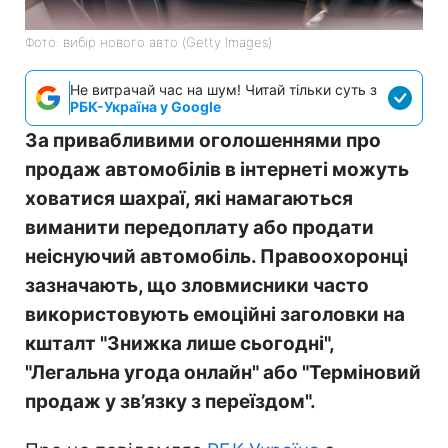
Фото: вибір нового авто (Getty Images)
Не витрачай час на шум! Читай тільки суть з
РБК-Україна у Google
За привабливими оголошеннями про
продаж автомобілів в інтернеті можуть
ховатися шахраї, які намагаються
виманити передоплату або продати
неіснуючий автомобіль. Правоохоронці
зазначають, що зловмисники часто
використовують емоційні заголовки на
кшталт "Знижка лише сьогодні",
"Легальна угода онлайн" або "Терміновий
продаж у зв’язку з переїздом".