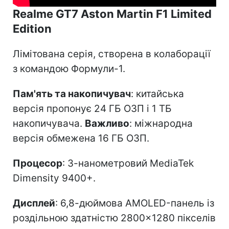
Realme GT7 Aston Martin F1 Limited
Edition
Лімітована серія, створена в колаборації
з командою Формули-1.
Пам'ять та накопичувач
: китайська
версія пропонує 24 ГБ ОЗП і 1 ТБ
накопичувача.
Важливо
: міжнародна
версія обмежена 16 ГБ ОЗП.
Процесор
: 3-нанометровий MediaTek
Dimensity 9400+.
Дисплей
: 6,8-дюймова AMOLED-панель із
роздільною здатністю 2800×1280 пікселів