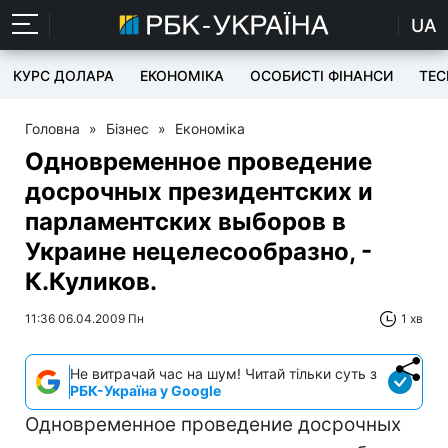
UA
КУРС ДОЛАРА
ЕКОНОМІКА
ОСОБИСТІ ФІНАНСИ
TEC
Головна
»
Бізнес
»
Економіка
Одновременное проведение
досрочных президентских и
парламентских выборов в
Украине нецелесообразно, -
К.Куликов.
11:36 06.04.2009 Пн
1 хв
Не витрачай час на шум! Читай тільки суть з
РБК-Україна у Google
Одновременное проведение досрочных