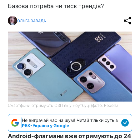
Базова потреба чи тиск трендів?
ОЛЬГА ЗАВАДА
Смартфони отримують ОЗП як у ноутбуці (фото: Pexels)
Не витрачай час на шум! Читай тільки суть з
РБК-Україна у Google
Android-флагмани вже отримують до 24