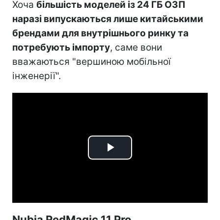
Хоча
більшість моделей із 24 ГБ ОЗП
наразі випускаються лише китайськими
брендами для внутрішнього ринку та
потребують імпорту
, саме вони
вважаються "вершиною мобільної
інженерії".
Play
Video
Nubia RedMagic 11 Pro