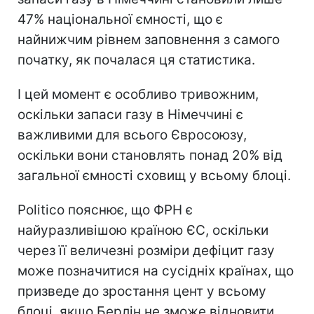
47% національної ємності, що є
найнижчим рівнем заповнення з самого
початку, як почалася ця статистика.
І цей момент є особливо тривожним,
оскільки запаси газу в Німеччині є
важливими для всього Євросоюзу,
оскільки вони становлять понад 20% від
загальної ємності сховищ у всьому блоці.
Politico пояснює, що ФРН є
найуразливішою країною ЄС, оскільки
через її величезні розміри дефіцит газу
може позначитися на сусідніх країнах, що
призведе до зростання цент у всьому
блоці, якщо Берлін не зможе відновити