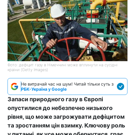
Фото: дефіцит газу в Німеччині може вплинути на сусідні
країни (Getty Images)
Не витрачай час на шум! Читай тільки суть з
РБК-Україна у Google
Запаси природного газу в Європі
опустилися до небезпечно низького
рівня, що може загрожувати дефіцитом
та зростанням цін взимку. Ключову роль
у питанні, як усе може обернутися, грає