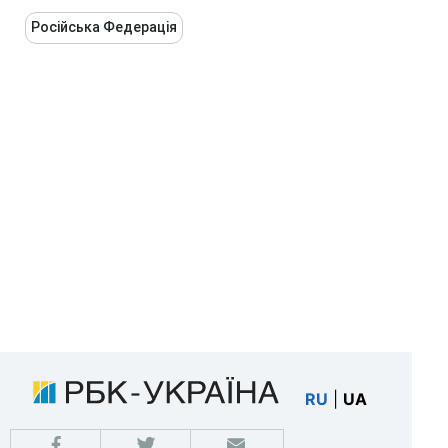
Російська Федерація
RU
|
UA