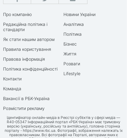
Про компанію
Новини України
Редакційна політика і
Аналітика
стандарти
Політика
Як стати нашим автором
Бізнес
Правила користування
Життя
Правова інформація
Розваги
Політика конфіденційності
Lifestyle
Контакти
Команда
Вакансії в РБК-Україна
Розмістити рекламу
Ідентифікатор онлайн-медіа в Реєстрі суб’єктів у сфері медіа —
R40-05347 Інформаційний портал «РБК-Україна» має тримовну
версію (українську, російську та англійську), головна сторінка
порталу -
https://www.rbc.ua
. Фотографії, зображення належать їх
правовласникам. Всі фотографії на Порталі, авторами яких є