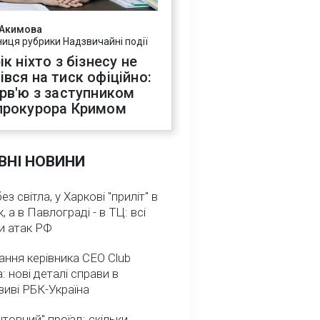
 Акимова
ниця рубрики Надзвичайні події
ік ніхто з бізнесу не
івся на тиск офіційно:
ерв'ю з заступником
прокурора Кримом
ВНІ НОВИНИ
з світла, у Харкові "приліт" в
, а в Павлограді - в ТЦ: всі
и атак РФ
ння керівника CEO Club
: нові деталі справи в
иві РБК-Україна
товний" проїзд: скільки