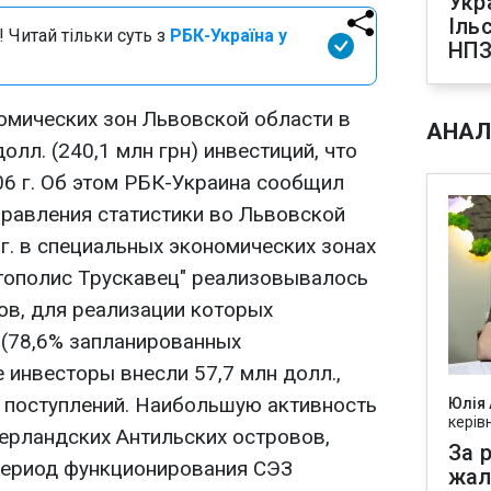
Укр
Іль
 Читай тільки суть з
РБК-Україна у
НПЗ
мических зон Львовской области в
АНАЛ
долл. (240,1 млн грн) инвестиций, что
06 г. Об этом РБК-Украина сообщил
правления статистики во Львовской
 г. в специальных экономических зонах
ртополис Трускавец" реализовывалось
ов, для реализации которых
 (78,6% запланированных
 инвесторы внесли 57,7 млн долл.,
х поступлений. Наибольшую активность
Юлія
керів
ерландских Антильских островов,
За р
 период функционирования СЭЗ
жал