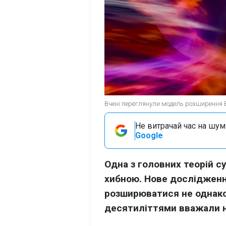
Вчені переглянули модель розширення Вс
Не витрачай час на шум!
Google
Одна з головних теорій с
хибною. Нове дослідженн
розширюватися не однаков
десятиліттями вважали н