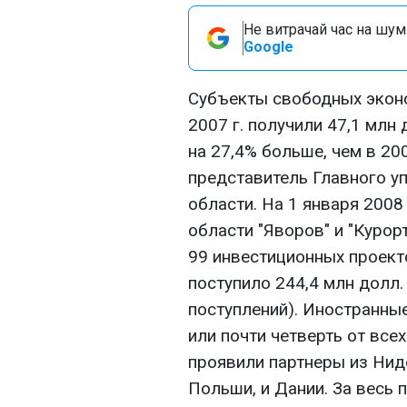
Не витрачай час на шум!
Google
Субъекты свободных эконо
2007 г. получили 47,1 млн 
на 27,4% больше, чем в 20
представитель Главного у
области. На 1 января 2008
области "Яворов" и "Куро
99 инвестиционных проект
поступило 244,4 млн долл.
поступлений). Иностранные
или почти четверть от все
проявили партнеры из Нид
Польши, и Дании. За весь