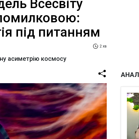
дель Всесвіту
помилковою:
ія під питанням
2 хв
ану асиметрію космосу
АНАЛ