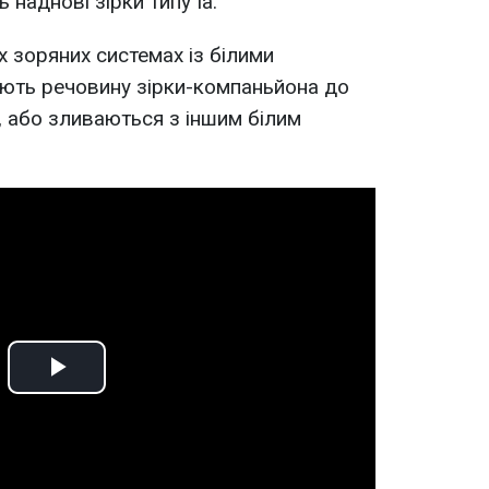
наднові зірки типу Ia.
х зоряних системах із білими
ають речовину зірки-компаньйона до
, або зливаються з іншим білим
Play
Video