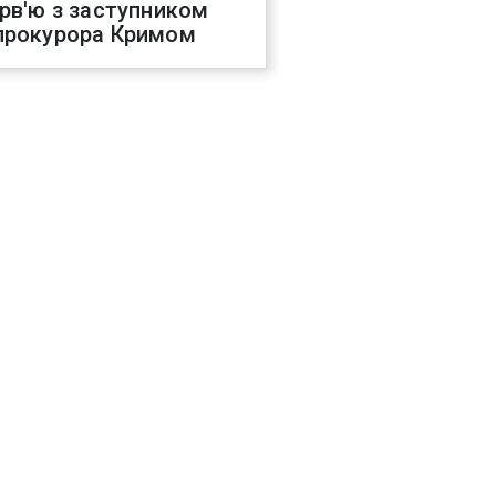
ерв'ю з заступником
прокурора Кримом