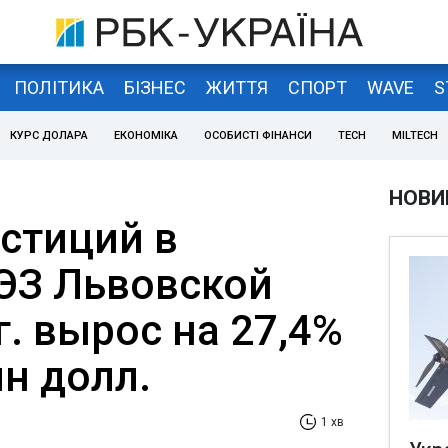
ПОЛІТИКА
БІЗНЕС
ЖИТТЯ
СПОРТ
WAVE
S
КУРС ДОЛАРА
ЕКОНОМІКА
ОСОБИСТІ ФІНАНСИ
TECH
MILTECH
НОВИ
стиций в
ЭЗ Львовской
 г. вырос на 27,4%
лн долл.
1 хв