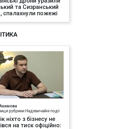
аїнські дрони уразили
ський та Сизранський
, спалахнули пожежі
ІТИКА
 Акимова
ниця рубрики Надзвичайні події
ік ніхто з бізнесу не
івся на тиск офіційно: