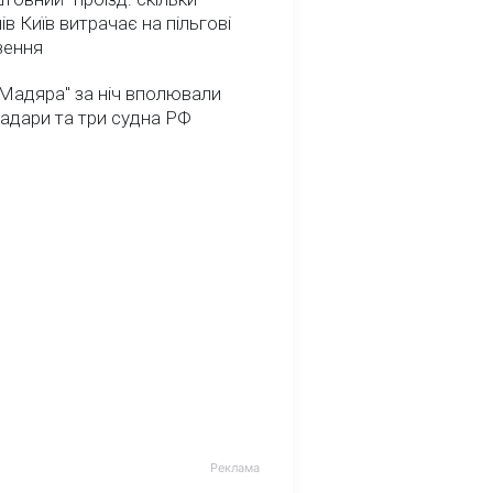
ів Київ витрачає на пільгові
зення
Мадяра" за ніч вполювали
радари та три судна РФ