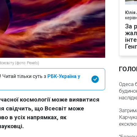
Юлія
керів
За р
жал
інт
Ген
есвіту (фото: Pexels)
ГОЛО
 Читай тільки суть з
РБК-Україна у
Одеса бе
будинок
наслідк
учасної космології може виявитися
я свідчить, що Всесвіт може
Затрима
о в усіх напрямках, як
Карчука
ексклюз
ауковці.
"Безкош