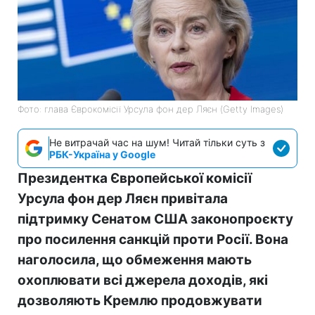
Фото: глава Єврокомісії Урсула фон дер Ляєн (Getty Images)
Не витрачай час на шум! Читай тільки суть з
РБК-Україна у Google
Президентка Європейської комісії
Урсула фон дер Ляєн привітала
підтримку Сенатом США законопроєкту
про посилення санкцій проти Росії. Вона
наголосила, що обмеження мають
охоплювати всі джерела доходів, які
дозволяють Кремлю продовжувати