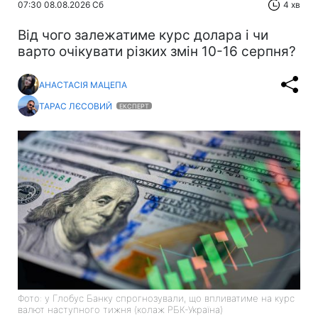
07:30 08.08.2026 Сб
4 хв
Від чого залежатиме курс долара і чи
варто очікувати різких змін 10-16 серпня?
АНАСТАСІЯ МАЦЕПА
ТАРАС ЛЄСОВИЙ
ЕКСПЕРТ
Фото: у Глобус Банку спрогнозували, що впливатиме на курс
валют наступного тижня (колаж РБК-Україна)