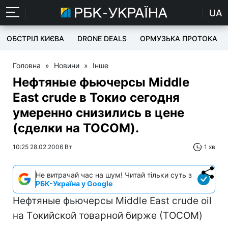
UA
ОБСТРІЛ КИЄВА
DRONE DEALS
ОРМУЗЬКА ПРОТОКА
Головна
»
Новини
»
Інше
Нефтяные фьючерсы Middle
East crude в Токио сегодня
умеренно снизились в цене
(сделки на TOCOM).
10:25 28.02.2006 Вт
1 хв
Не витрачай час на шум! Читай тільки суть з
РБК-Україна у Google
Нефтяные фьючерсы Middle East crude oil
на Tокийской товарной бирже (ТOCOM)