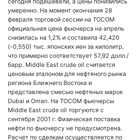
сегодня подешевели, а цены понизились
умеренно. На момент окончания 28
февраля торговой сессии на TOCOM
официальная цена фьючерса на апрель
снизилась на 1,2% и составила 42,420
(-0,550) тыс. японских иен за килолитр,
что примерно соответствует 57,92 долл./
барр. Middle East crude oil считается
ценовым эталоном для нефтяного рынка
региона Ближнего Востока и
представлена смесью нефтяных марок
Dubai и Oman. На TOCOM фьючерсы
Middle East crude oil торгуются с
сентября 2001 г. Физическая поставка
нефти по фьючерсу не предусмотрена.
Расчет по сделкам осуществляется по