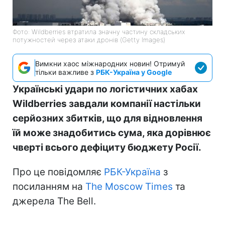
Фото: Wildberries втратила значну частину складських
потужностей через атаки дронів (Getty Images)
Вимкни хаос міжнародних новин! Отримуй
тільки важливе з
РБК-Україна у Google
Українські удари по логістичних хабах
Wildberries завдали компанії настільки
серйозних збитків, що для відновлення
їй може знадобитись сума, яка дорівнює
чверті всього дефіциту бюджету Росії.
Про це повідомляє
РБК-Україна
з
посиланням на
The Moscow Times
та
джерела The Bell.