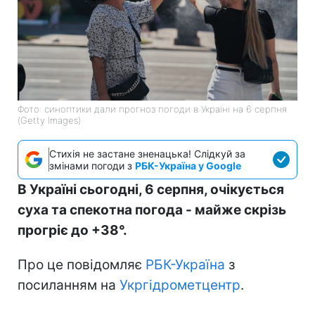
Фото: синоптики дали прогноз погоди в Україні на 6 серпня
(Getty Images)
Стихія не застане зненацька! Слідкуй за
змінами погоди з
РБК-Україна у Google
В Україні сьогодні, 6 серпня, очікується
суха та спекотна погода - майже скрізь
прогріє до +38°.
Про це повідомляє
РБК-Україна
з
посиланням на
Укргідрометцентр
.