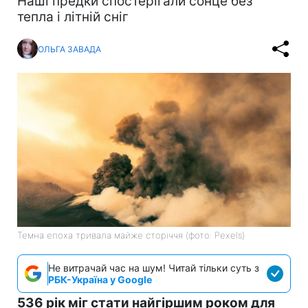
Наші предки спостерігали сонце без
тепла і літній сніг
ОЛЬГА ЗАВАДА
Темна епоха тривала майже сторіччя (фото: Pexels)
Не витрачай час на шум! Читай тільки суть з
РБК-Україна у Google
536 рік міг стати найгіршим роком для