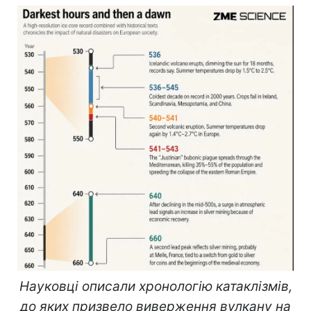
Науковці описали хронологію катаклізмів,
до яких призвело виверження вулкану на