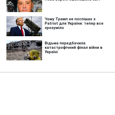
Головна
»
Бізнес
»
Фінанси
Чи варто скуповувати долари:
банкір спрогнозував, чого
чекати від курсу наступного
тижня