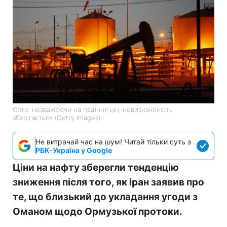
Фото: незважаючи на падіння цін, невизначеність
зберігається (Getty Images)
Не витрачай час на шум! Читай тільки суть з
РБК-Україна у Google
Ціни на нафту зберегли тенденцію
зниження після того, як Іран заявив про
те, що близький до укладання угоди з
Оманом щодо Ормузької протоки.