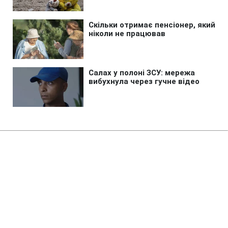
Головна
»
Бізнес
»
Економіка
Україна відкинула РФ у минуле:
Москва дозволила бензин
стандарту 2013 року
23:03 05.08.2026 Ср
2 хв