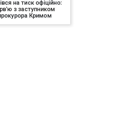
івся на тиск офіційно:
ерв'ю з заступником
прокурора Кримом