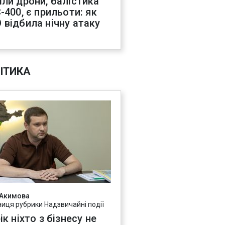
іли дрони, балістика
-400, є прильоти: як
 відбила нічну атаку
ІТИКА
 Акимова
ниця рубрики Надзвичайні події
ік ніхто з бізнесу не