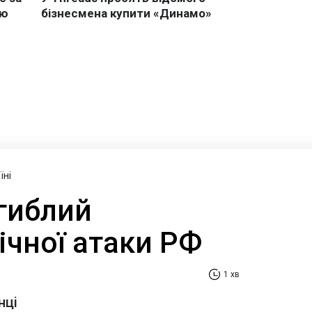
їні
агиблий
ічної атаки РФ
1 хв
нці