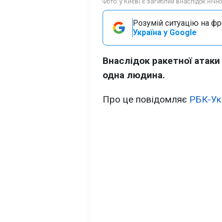
Фото: у Києві є загиблий внаслідок нічн
Розумій ситуацію на фро
Україна у Google
Внаслідок ракетної атаки 
одна людина.
Про це повідомляє
РБК-Ук