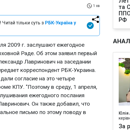
Лет
та С
1 хв
ППО
РФ
 Читай тільки суть з
РБК-Україна у
АНАЛ
ля 2009 г. заслушают ежегодное
рховной Раде. Об этом заявил первый
лександр Лавринович на заседании
передает корреспондент РБК-Украина.
дали согласие на это четыре
оме КПУ. "Поэтому в среду, 1 апреля,
слушивания ежегодного послания
Лавринович. Он также добавил, что
альное письмо по этому поводу в
Юлія
керів
За р