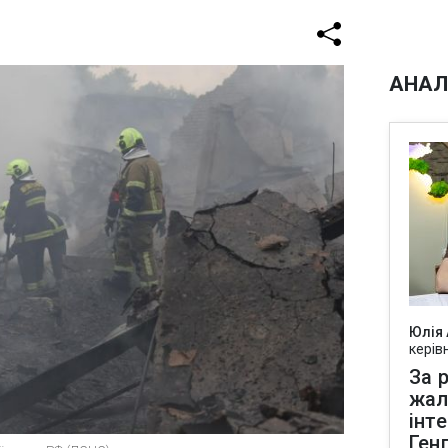
АНАЛ
Юлія
керів
За р
жал
інт
Ген