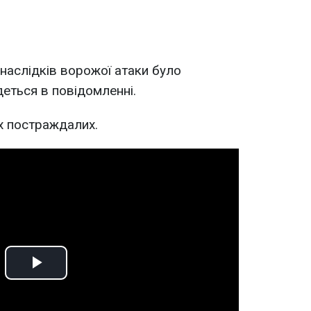
ї наслідків ворожої атаки було
деться в повідомленні.
х постраждалих.
Play
Video