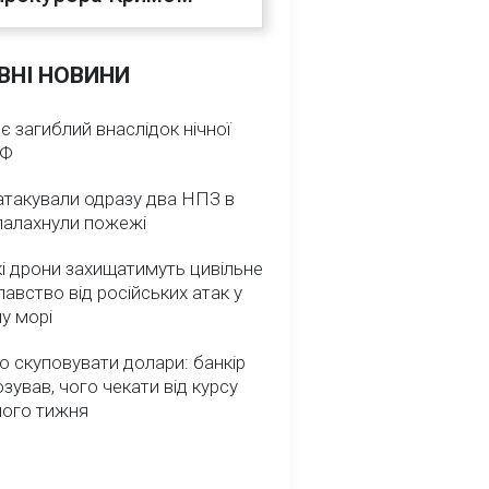
ВНІ НОВИНИ
 є загиблий внаслідок нічної
РФ
атакували одразу два НПЗ в
спалахнули пожежі
і дрони захищатимуть цивільне
авство від російських атак у
у морі
о скуповувати долари: банкір
зував, чого чекати від курсу
ного тижня