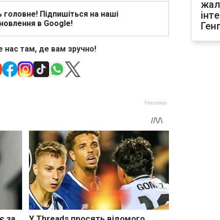
жал
ь головне! Підпишіться на наші
інт
новлення в Google!
Ген
 нас там, де вам зручно!