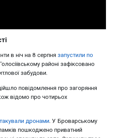
сті
нти в ніч на 8 серпня
запустили по
 Голосіївському районі зафіксовано
итлової забудови.
дійшло повідомлення про загоряння
кож відомо про чотирьох
атакували дронами
. У Броварському
уламків пошкоджено приватний