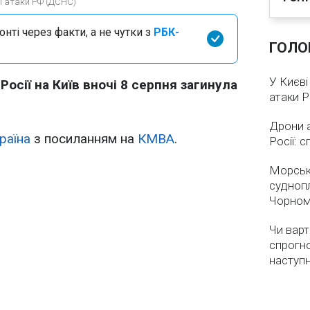
ої атаки РФ (ДСНС)
нті через факти, а не чутки з
РБК-
ГОЛО
У Києві
Росії на Київ вночі 8 серпня загинула
атаки 
Дрони 
раїна
з посиланням на
КМВА
.
Росії: 
Морськ
суднопл
Чорном
Чи варт
спрогно
наступ