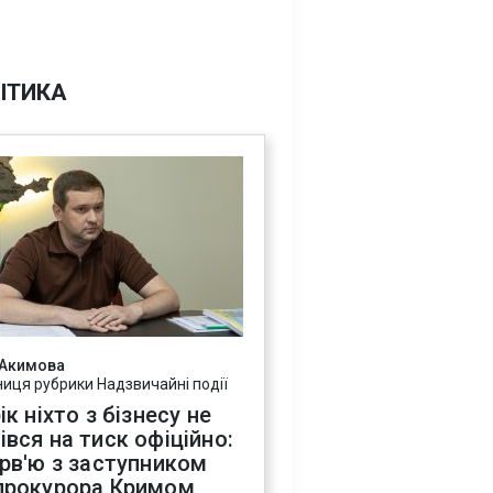
ІТИКА
 Акимова
ниця рубрики Надзвичайні події
ік ніхто з бізнесу не
івся на тиск офіційно:
ерв'ю з заступником
прокурора Кримом