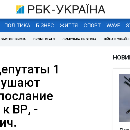
ПОЛІТИКА
БІЗНЕС
ЖИТТЯ
СПОРТ
WAVE
S
ОБСТРІЛ КИЄВА
DRONE DEALS
ОРМУЗЬКА ПРОТОКА
ВІЙНА В УКРАЇНІ
НОВИ
епутаты 1
лушают
послание
к ВР, -
ич.