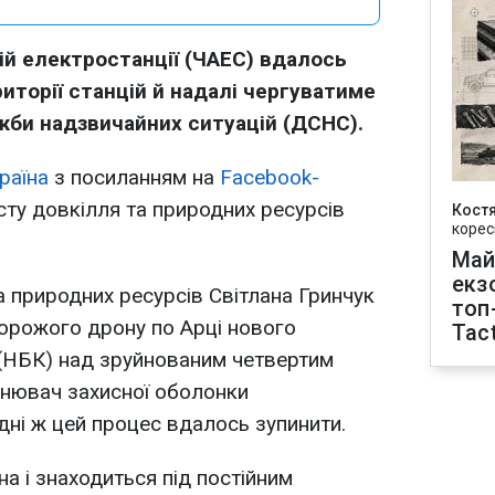
ій електростанції (ЧАЕС) вдалось
риторії станцій й надалі чергуватиме
жби надзвичайних ситуацій (ДСНС).
раїна
з посиланням на
Facebook-
сту довкілля та природних ресурсів
Кост
корес
Май
екз
а природних ресурсів Світлана Гринчук
топ
ворожого дрону по Арці нового
Tact
(НБК) над зруйнованим четвертим
нювач захисної оболонки
дні ж цей процес вдалось зупинити.
на і знаходиться під постійним