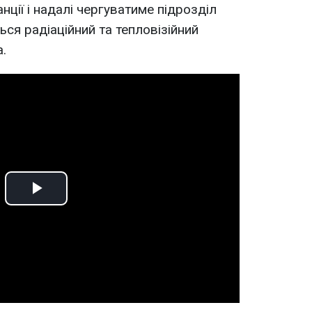
нції і надалі чергуватиме підрозділ
я радіаційний та тепловізійний
а.
Play
Video