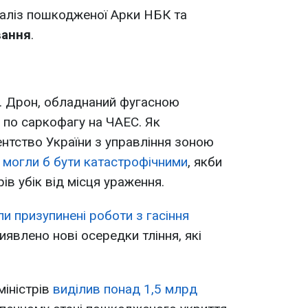
наліз пошкодженої Арки НБК та
вання
.
о. Дрон, обладнаний фугасною
 по саркофагу на ЧАЕС. Як
нтство України з управління зоною
 могли б бути катастрофічними
, якби
ів убік від місця ураження.
и призупинені роботи з гасіння
виявлено нові осередки тління, які
іністрів
виділив понад 1,5 млрд