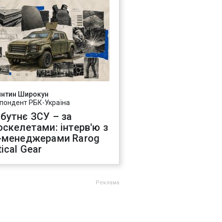
янтин Широкун
пондент РБК-Україна
бутнє ЗСУ – за
оскелетами: інтерв'ю з
-менеджерами Rarog
ical Gear