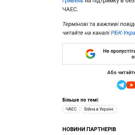
гривень
на підтримку в бе
ЧАЕС.
Термінові та важливі повід
читайте на каналі
РБК-Укра
Не пропустіт
о
Або читайте
Більше по темі:
ЧАЕС
Війна в Україні