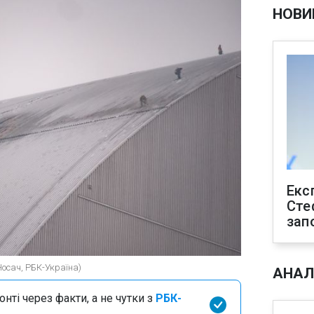
НОВИ
Екс
Сте
зап
Носач, РБК-Україна)
АНАЛ
нті через факти, а не чутки з
РБК-