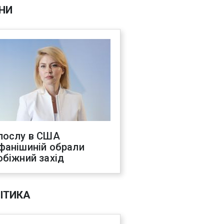
НИ
послу в США
фанішиній обрали
обіжний захід
ІТИКА