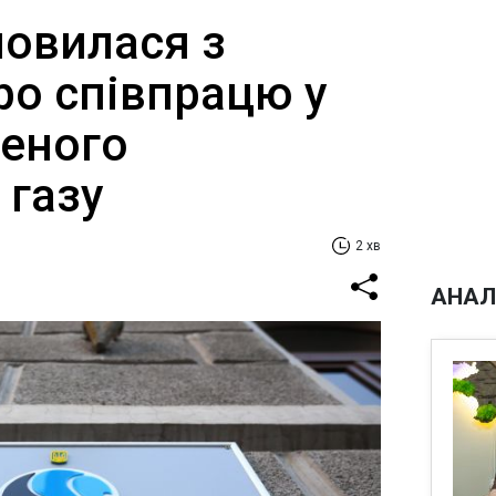
мовилася з
о співпрацю у
женого
 газу
2 хв
АНАЛ