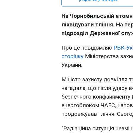
На Чорнобильській атомн
ліквідувати тління. На те
підрозділ Державної слу
Про це повідомляє
РБК-Ук
сторінку
Міністерства захи
України.
Міністр захисту довкілля т
нагадала, що після удару 
безпечного конфайнменту 
енергоблоком ЧАЕС, напов
продовжував тління. Сього
"Радіаційна ситуація незмін