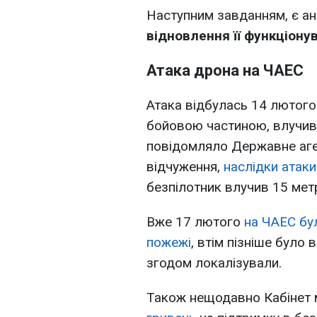
Наступним завданням, є а
відновлення її функціону
Атака дрона на ЧАЕС
Атака відбулась 14 лютог
бойовою частиною, влучив
повідомляло Державне аге
відчуження,
наслідки атаки
безпілотник влучив 15 метр
Вже 17 лютого
на ЧАЕС бул
пожежі
, втім пізніше було 
згодом локалізували.
Також нещодавно Кабінет м