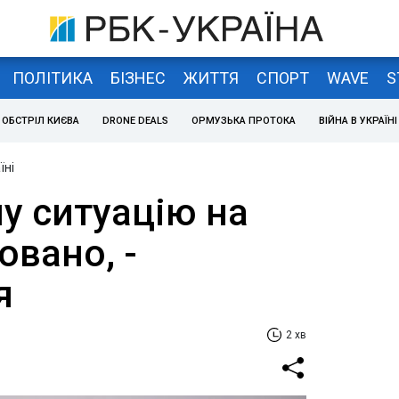
ПОЛІТИКА
БІЗНЕС
ЖИТТЯ
СПОРТ
WAVE
S
ОБСТРІЛ КИЄВА
DRONE DEALS
ОРМУЗЬКА ПРОТОКА
ВІЙНА В УКРАЇНІ
їні
у ситуацію на
овано, -
я
2 хв