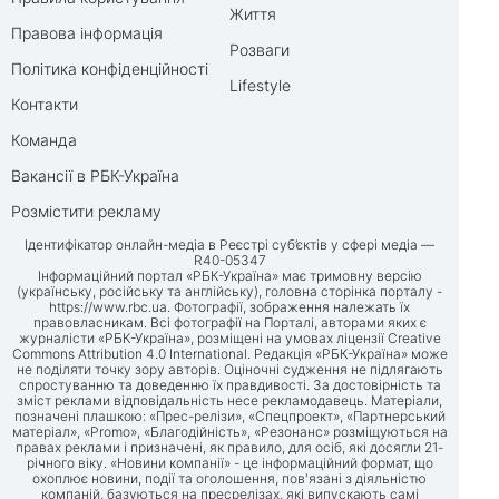
Життя
Правова інформація
Розваги
Політика конфіденційності
Lifestyle
Контакти
Команда
Вакансії в РБК-Україна
Розмістити рекламу
Ідентифікатор онлайн-медіа в Реєстрі суб’єктів у сфері медіа —
R40-05347
Інформаційний портал «РБК-Україна» має тримовну версію
(українську, російську та англійську), головна сторінка порталу -
https://www.rbc.ua
. Фотографії, зображення належать їх
правовласникам. Всі фотографії на Порталі, авторами яких є
журналісти «РБК-Україна», розміщені на умовах ліцензії Creative
Commons Attribution 4.0 International. Редакція «РБК-Україна» може
не поділяти точку зору авторів. Оціночні судження не підлягають
спростуванню та доведенню їх правдивості. За достовірність та
зміст реклами відповідальність несе рекламодавець. Матеріали,
позначені плашкою: «Прес-релізи», «Спецпроект», «Партнерський
матеріал», «Promo», «Благодійність», «Резонанс» розміщуються на
правах реклами і призначені, як правило, для осіб, які досягли 21-
річного віку. «Новини компанії» - це інформаційний формат, що
охоплює новини, події та оголошення, пов'язані з діяльністю
компаній, базуються на пресрелізах, які випускають самі