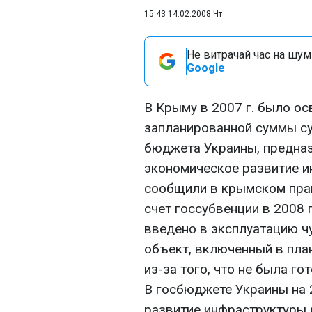
15:43 14.02.2008 Чт
Не витрачай час на шум!
Google
В Крыму в 2007 г. было ос
запланированной суммы су
бюджета Украины, предназ
экономическое развитие и
сообщили в крымском прав
счет госсубвенции в 2008 
введено в эксплуатацию ч
объект, включенный в план
из-за того, что не была г
В госбюджете Украины на 
развитие инфраструктуры