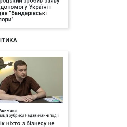
роцький зробив заяву
 допомогу Україні і
дав "бандерівські
пори"
ІТИКА
 Акимова
ниця рубрики Надзвичайні події
ік ніхто з бізнесу не