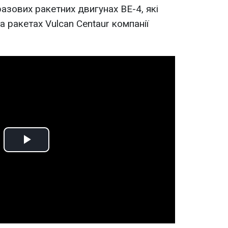
азових ракетних двигунах BE-4, які
 ракетах Vulcan Centaur компанії
Play
Video