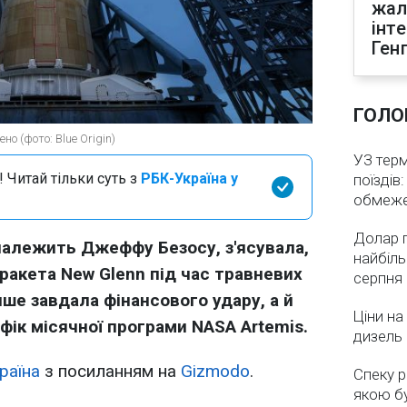
жал
інт
Ген
ГОЛО
о (фото: Blue Origin)
УЗ тер
 Читай тільки суть з
РБК-Україна у
поїздів
обмеж
Долар 
а належить Джеффу Безосу, з'ясувала,
найбіль
ракета New Glenn під час травневих
серпня
ише завдала фінансового удару, а й
Ціни на
афік місячної програми NASA Artemis.
дизель 
раїна
з посиланням на
Gizmodo
.
Спеку р
якою бу