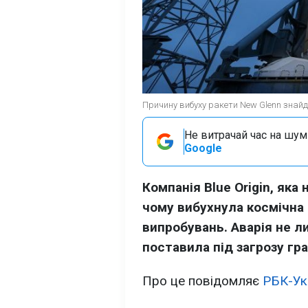
Причину вибуху ракети New Glenn знайден
Не витрачай час на шум!
Google
Компанія Blue Origin, як
чому вибухнула космічна 
випробувань. Аварія не л
поставила під загрозу гр
Про це повідомляє
РБК-Ук