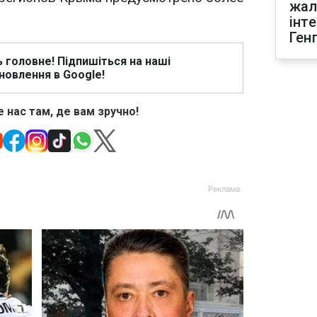
жал
інт
Ген
ь головне! Підпишіться на наші
новлення в Google!
 нас там, де вам зручно!