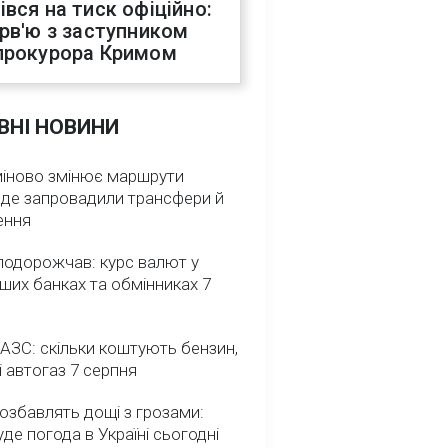
івся на тиск офіційно:
ерв'ю з заступником
прокурора Кримом
ВНІ НОВИНИ
міново змінює маршрути
: де запровадили трансфери й
ення
подорожчав: курс валют у
ших банках та обмінниках 7
 АЗС: скільки коштують бензин,
і автогаз 7 серпня
озбавлять дощі з грозами:
де погода в Україні сьогодні