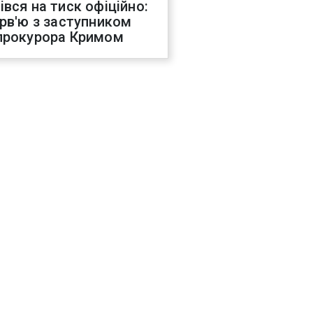
івся на тиск офіційно:
ерв'ю з заступником
прокурора Кримом