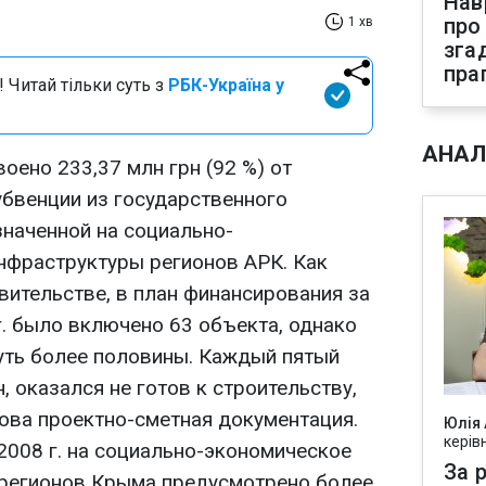
Нав
про
1 хв
зга
пра
 Читай тільки суть з
РБК-Україна у
АНАЛ
воено 233,37 млн грн (92 %) от
бвенции из государственного
наченной на социально-
нфраструктуры регионов АРК. Как
ительстве, в план финансирования за
г. было включено 63 объекта, однако
уть более половины. Каждый пятый
, оказался не готов к строительству,
отова проектно-сметная документация.
Юлія
керів
2008 г. на социально-экономическое
За р
 регионов Крыма предусмотрено более