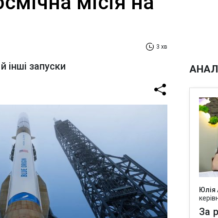
смічна місія на
3 хв
 інші запуски
АНАЛ
Юлія
керів
За р