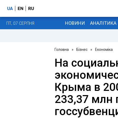
UA
EN
RU
НОВИНИ
АНАЛІТИКА
ПТ, 07 СЕРПНЯ
Головна
»
Бізнес
»
Економіка
На социаль
экономичес
Крыма в 200
233,37 млн 
госсубвенц