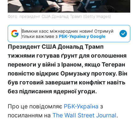
Фото: президент США Дональд Трамп (Getty Images)
Вимкни хаос міжнародних новин! Отримуй
тільки важливе з
РБК-Україна у Google
Президент США Дональд Трамп
тижнями готував ґрунт для оголошення
перемоги у війні з Іраном, якщо Тегеран
повністю відкриє Ормузьку протоку. Він
був готовий завершити конфлікт навіть
без підписання ядерної угоди.
Про це повідомляє
РБК-Україна
з
посиланням на
The Wall Street Journal
.