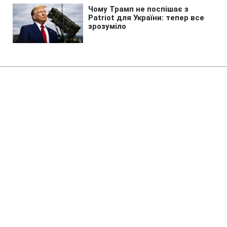
Головна
»
Новини
»
У світі
У Косово зняли український
прапор через вимогу про повагу
18:05 09.08.2026 Нд
2 хв
Офіційна Приштина пішла на крайній крок
СЕРГІЙ КОЗАЧУК