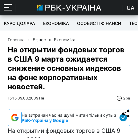
UA
КУРС ДОЛАРА
ЕКОНОМІКА
ОСОБИСТІ ФІНАНСИ
TEC
Головна
»
Бізнес
»
Економіка
На открытии фондовых торгов
в США 9 марта ожидается
снижение основных индексов
на фоне корпоративных
новостей.
15:15 09.03.2009 Пн
2 хв
Не витрачай час на шум! Читай тільки суть з
РБК-Україна у Google
На открытии фондовых торгов в США 9