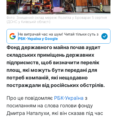
Фото: Знищений склад мережі Rozetka у Броварах 5 серпня
(ДСНС у Київській області)
Не витрачай час на шум! Читай тільки суть з
РБК-Україна у Google
Фонд державного майна почав аудит
складських приміщень державних
підприємств, щоб визначити перелік
площ, які можуть бути передані для
потреб компаній, які нещодавно
постраждали від російських обстрілів.
Про це повідомляє
РБК-Україна
з
посиланням на слова голови фонду
Дмитра Наталухи, які він сказав під час