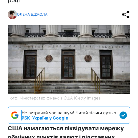
році
ОЛЕНА БДЖОЛА
Фото: Міністерство фінансів СШA (Getty Images)
Не витрачай час на шум! Читай тільки суть з
РБК-Україна у Google
США намагаються ліквідувати мережу
обмінних пунктів валют і підставних