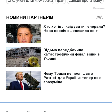
Сполучені Штати Америки
Іран
Санкції проти Ірану