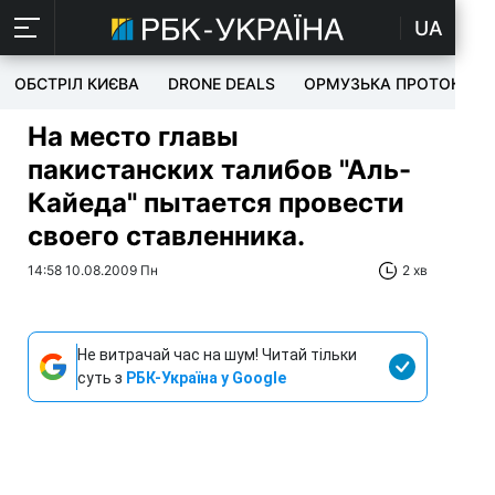
UA
ОБСТРІЛ КИЄВА
DRONE DEALS
ОРМУЗЬКА ПРОТОКА
На место главы
пакистанских талибов "Аль-
Кайеда" пытается провести
своего ставленника.
14:58 10.08.2009 Пн
2 хв
Не витрачай час на шум! Читай тільки
суть з
РБК-Україна у Google