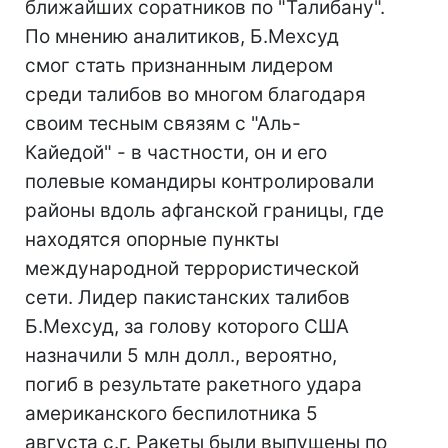
ближайших соратников по "Талибану".
По мнению аналитиков, Б.Мехсуд
смог стать признанным лидером
среди талибов во многом благодаря
своим тесным связям с "Аль-
Кайедой" - в частности, он и его
полевые командиры контролировали
районы вдоль афганской границы, где
находятся опорные пункты
международной террористической
сети. Лидер пакистанских талибов
Б.Мехсуд, за голову которого США
назначили 5 млн долл., вероятно,
погиб в результате ракетного удара
американского беспилотника 5
августа с.г. Ракеты были выпущены по