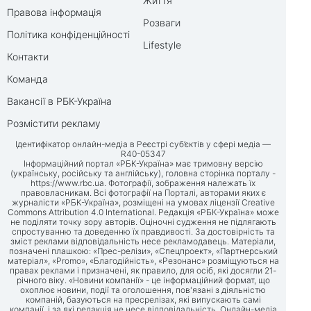
Життя
Правова інформація
Розваги
Політика конфіденційності
Lifestyle
Контакти
Команда
Вакансії в РБК-Україна
Розмістити рекламу
Ідентифікатор онлайн-медіа в Реєстрі суб’єктів у сфері медіа —
R40-05347
Інформаційний портал «РБК-Україна» має тримовну версію
(українську, російську та англійську), головна сторінка порталу -
https://www.rbc.ua
. Фотографії, зображення належать їх
правовласникам. Всі фотографії на Порталі, авторами яких є
журналісти «РБК-Україна», розміщені на умовах ліцензії Creative
Commons Attribution 4.0 International. Редакція «РБК-Україна» може
не поділяти точку зору авторів. Оціночні судження не підлягають
спростуванню та доведенню їх правдивості. За достовірність та
зміст реклами відповідальність несе рекламодавець. Матеріали,
позначені плашкою: «Прес-релізи», «Спецпроект», «Партнерський
матеріал», «Promo», «Благодійність», «Резонанс» розміщуються на
правах реклами і призначені, як правило, для осіб, які досягли 21-
річного віку. «Новини компанії» - це інформаційний формат, що
охоплює новини, події та оголошення, пов'язані з діяльністю
компаній, базуються на пресрелізах, які випускають самі
компанії, і за які редакція не несе відповідальність. Онлайн-медіа