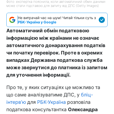
Фото: експертка пояснила, коли автоматичний обмін даними
може стати підставою для запиту від ДПС (Getty Images)
Не витрачай час на шум! Читай тільки суть з
РБК-Україна у Google
Автоматичний обмін податковою
інформацією між країнами не означає
автоматичного донарахування податків
чи початку перевірок. Проте в окремих
випадках Державна податкова служба
може звернутися до платника із запитом
для уточнення інформації.
Про те, у яких ситуаціях це можливо та
що саме аналізуватиме ДПС, у
бліц-
інтерв’ю
для
РБК-Україна
розповіла
податкова консультантка
Олександра