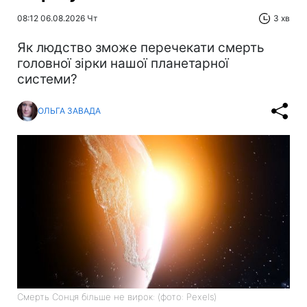
08:12 06.08.2026 Чт
3 хв
Як людство зможе перечекати смерть
головної зірки нашої планетарної
системи?
ОЛЬГА ЗАВАДА
Смерть Сонця більше не вирок: (фото: Pexels)