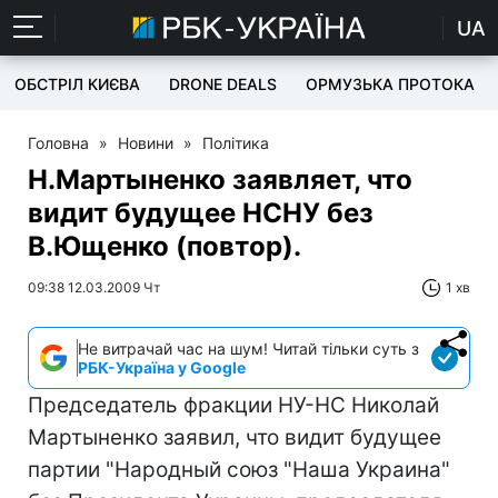
UA
ОБСТРІЛ КИЄВА
DRONE DEALS
ОРМУЗЬКА ПРОТОКА
Головна
»
Новини
»
Політика
Н.Мартыненко заявляет, что
видит будущее НСНУ без
В.Ющенко (повтор).
09:38 12.03.2009 Чт
1 хв
Не витрачай час на шум! Читай тільки суть з
РБК-Україна у Google
Председатель фракции НУ-НС Николай
Мартыненко заявил, что видит будущее
партии "Народный союз "Наша Украина"