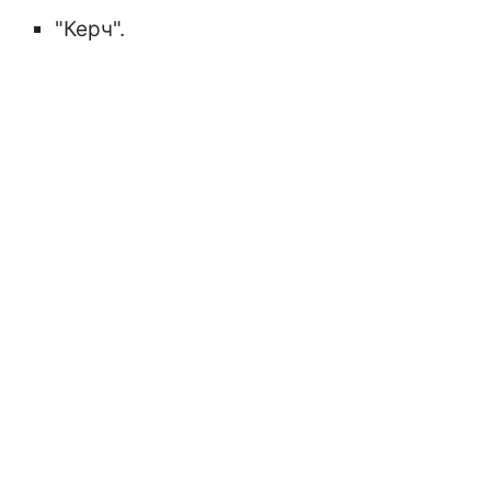
"Керч".