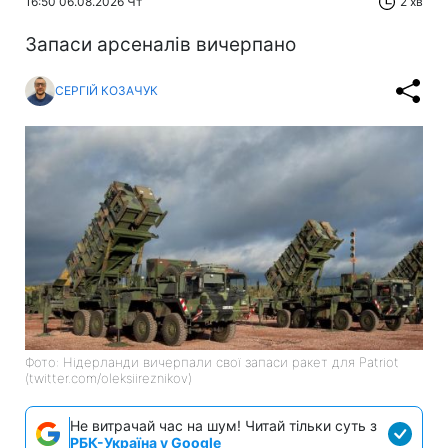
16:50 06.08.2026 Чт
2 хв
Запаси арсеналів вичерпано
СЕРГІЙ КОЗАЧУК
Фото: Нідерланди вичерпали свої запаси ракет для Patriot
(twitter.com/oleksiireznikov)
Не витрачай час на шум! Читай тільки суть з
РБК-Україна у Google