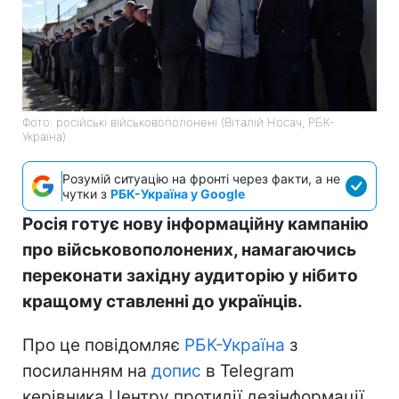
Фото: російські військовополонені (Віталій Носач, РБК-
Україна)
Розумій ситуацію на фронті через факти, а не
чутки з
РБК-Україна у Google
Росія готує нову інформаційну кампанію
про військовополонених, намагаючись
переконати західну аудиторію у нібито
кращому ставленні до українців.
Про це повідомляє
РБК-Україна
з
посиланням на
допис
в Telegram
керівника Центру протидії дезінформації