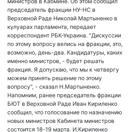
министров в Кабмине. Об этом сообщил
председатель фракции НУ-НС в
Верховной Раде Николай Мартыненко в
кулуарах парламента, передает
корреспондент РБК-Украина. "Дискуссии
по этому вопросу велись на фракции, это,
возможно, день-два. Кандидатуры, каких
именно министров, - будет решать
фракция. Я допускаю, что мы к четвергу
можем принять решение по этому
вопросу", - сказал Н.Мартыненко.
Напомним, ранее председатель фракции
БЮТ в Верховной Раде Иван Кириленко
сообщил, что голосование по назначению
новых министров Кабинета министров
состоится 18-19 марта. И.Кириленко