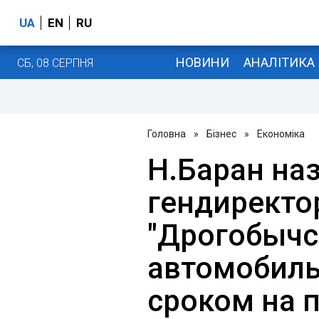
UA
EN
RU
НОВИНИ
АНАЛІТИКА
СБ, 08 СЕРПНЯ
Головна
»
Бізнес
»
Економіка
Н.Баран на
гендиректо
"Дрогобычс
автомобиль
сроком на п