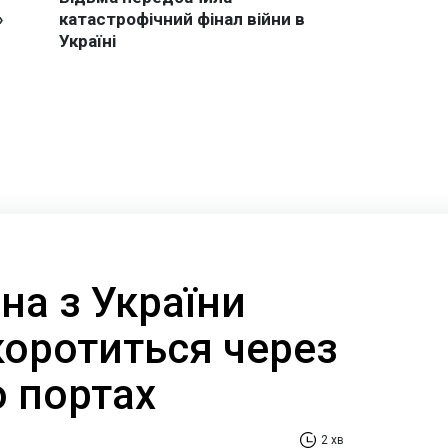
на з України
коротиться через
о портах
2 хв