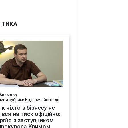
ІТИКА
 Акимова
ниця рубрики Надзвичайні події
ік ніхто з бізнесу не
івся на тиск офіційно:
ерв'ю з заступником
прокурора Кримом