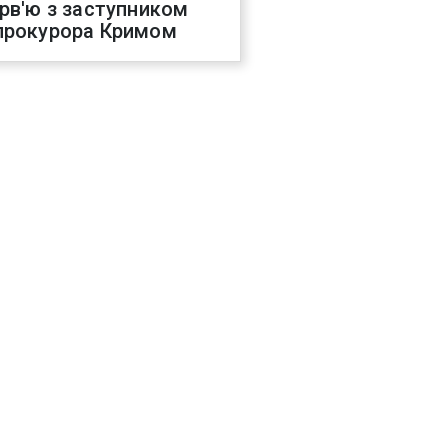
ерв'ю з заступником
прокурора Кримом