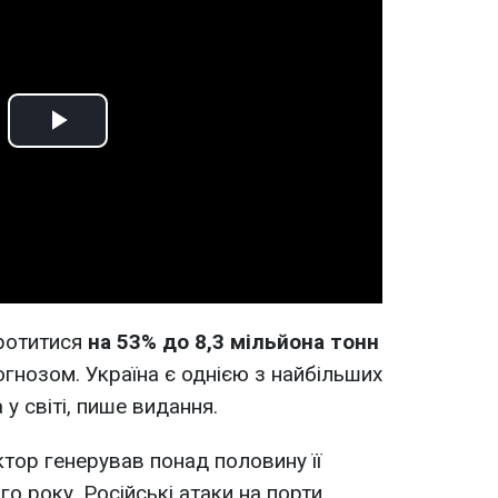
Play
Video
ротитися
на 53% до 8,3 мільйона тонн
огнозом. Україна є однією з найбільших
у світі, пише видання.
тор генерував понад половину її
о року. Російські атаки на порти