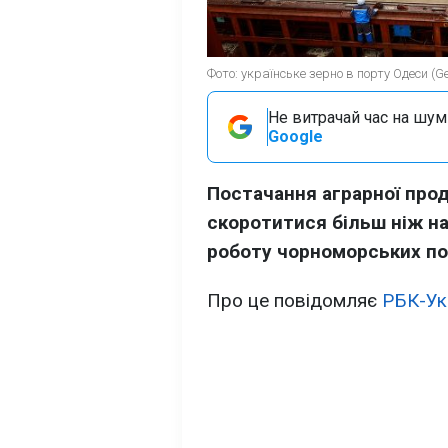
Фото: українське зерно в порту Одеси (Ge
Не витрачай час на шум!
Google
Постачання аграрної прод
скоротитися більш ніж на
роботу чорноморських по
Про це повідомляє
РБК-Ук