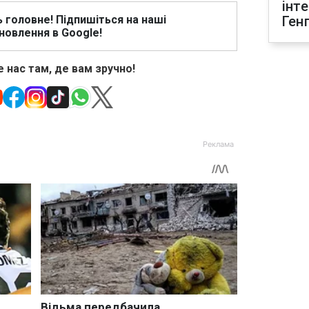
інт
ь головне! Підпишіться на наші
Ген
новлення в Google!
 нас там, де вам зручно!