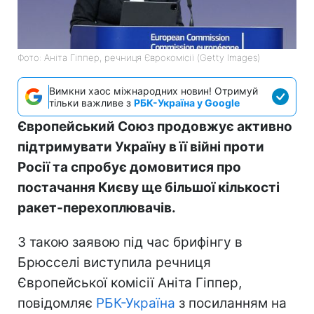
Фото: Аніта Гіппер, речниця Єврокомісії (Getty Images)
Вимкни хаос міжнародних новин! Отримуй
тільки важливе з
РБК-Україна у Google
Європейський Союз продовжує активно
підтримувати Україну в її війні проти
Росії та спробує домовитися про
постачання Києву ще більшої кількості
ракет-перехоплювачів.
З такою заявою під час брифінгу в
Брюсселі виступила речниця
Європейської комісії Аніта Гіппер,
повідомляє
РБК-Україна
з посиланням на