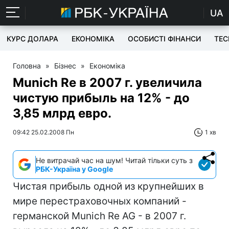
UA
КУРС ДОЛАРА
ЕКОНОМІКА
ОСОБИСТІ ФІНАНСИ
TEC
Головна
»
Бізнес
»
Економіка
Munich Re в 2007 г. увеличила
чистую прибыль на 12% - до
3,85 млрд евро.
09:42 25.02.2008 Пн
1 хв
Не витрачай час на шум! Читай тільки суть з
РБК-Україна у Google
Чистая прибыль одной из крупнейших в
мире перестраховочных компаний -
германской Munich Re AG - в 2007 г.