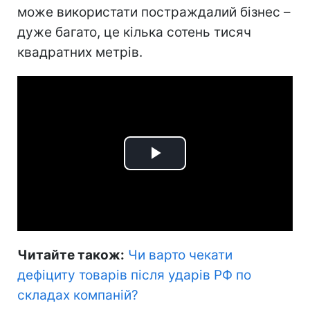
може використати постраждалий бізнес –
дуже багато, це кілька сотень тисяч
квадратних метрів.
Play
Video
Читайте також:
Чи варто чекати
дефіциту товарів після ударів РФ по
складах компаній
?