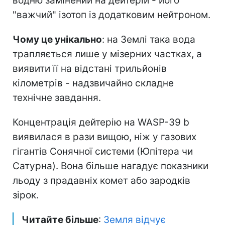
водню замінений на дейтерій - його
"важчий" ізотоп із додатковим нейтроном.
Чому це унікально
: на Землі така вода
трапляється лише у мізерних частках, а
виявити її на відстані трильйонів
кілометрів - надзвичайно складне
технічне завдання.
Концентрація дейтерію на WASP-39 b
виявилася в рази вищою, ніж у газових
гігантів Сонячної системи (Юпітера чи
Сатурна). Вона більше нагадує показники
льоду з прадавніх комет або зародків
зірок.
Читайте більше
:
Земля відчує