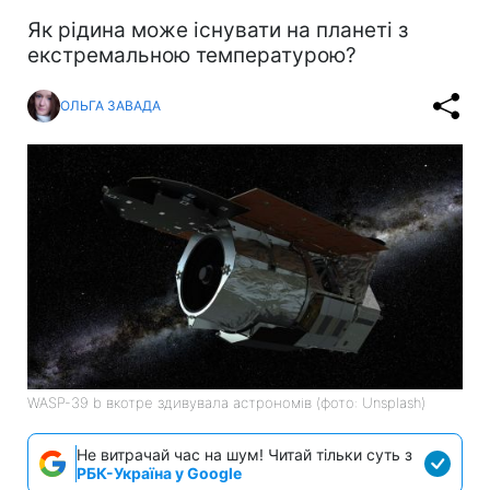
Як рідина може існувати на планеті з
екстремальною температурою?
ОЛЬГА ЗАВАДА
WASP-39 b вкотре здивувала астрономів (фото: Unsplash)
Не витрачай час на шум! Читай тільки суть з
РБК-Україна у Google