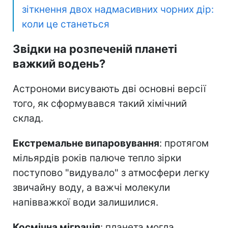
зіткнення двох надмасивних чорних дір:
коли це станеться
Звідки на розпеченій планеті
важкий водень?
Астрономи висувають дві основні версії
того, як сформувався такий хімічний
склад.
Екстремальне випаровування
: протягом
мільярдів років палюче тепло зірки
поступово "видувало" з атмосфери легку
звичайну воду, а важчі молекули
напівважкої води залишилися.
Космічна міграція
: планета могла