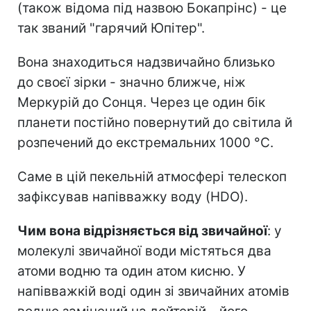
(також відома під назвою Бокапрінс) - це
так званий "гарячий Юпітер".
Вона знаходиться надзвичайно близько
до своєї зірки - значно ближче, ніж
Меркурій до Сонця. Через це один бік
планети постійно повернутий до світила й
розпечений до екстремальних 1000 °C.
Саме в цій пекельній атмосфері телескоп
зафіксував напівважку воду (HDO).
Чим вона відрізняється від звичайної
: у
молекулі звичайної води містяться два
атоми водню та один атом кисню. У
напівважкій воді один зі звичайних атомів