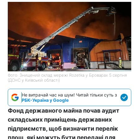
Фото: Знищений склад мережі Rozetka у Броварах 5 серпня
(ДСНС у Київській області)
Не витрачай час на шум! Читай тільки суть з
РБК-Україна у Google
Фонд державного майна почав аудит
складських приміщень державних
підприємств, щоб визначити перелік
площ, які можуть бути передані для