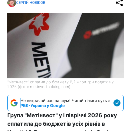
СЕРГІЙ НОВІКОВ
"Метінвест" сплатив до бюджету 8,2 млрд грн податків у
2026 (фото: metinvestholding.com)
Не витрачай час на шум! Читай тільки суть з
РБК-Україна у Google
Група "Метінвест" у I півріччі 2026 року
сплатила до бюджетів усіх рівнів в